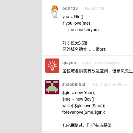
oott123
Feb 12, 2015
you = Girl()
if you.love(me)
----me.cherish(you)
对职位无兴趣
另外域名确实……很orz
qiayue
Feb 12, 2015 via Android
虽说域名确实有改进空间，但是风先生
zhaobinhui
Feb 13, 2015 via iPhone
$girl = new You();
$me = new Boy();
while(!$girl.love($me)){
foreverlove($me,$girl);
}
1.应届路过，PHP有点基础。