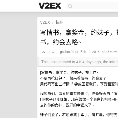
V2EX
杭州
›
写情书，拿奖金，约妹子，
书，约会去咯~
gezbox2014
·
Feb 12, 2015
· 4345 view
This topic created in 4194 days ago, the inf
[写情书，拿奖金，约妹子，找工作~
不要再抢红包了，快来看情书，约会去了
用代码写出三行情书 @或回复我们，享受甜蜜时
程序员们，恋爱的季节快来了，准备好表白了吗
HR妹子已变红娘，现在给你一个表白的机会~用
去约你的女神，说好的幸福来了~
妹子们说了，若想跟我手牵手，肩并肩，你得先