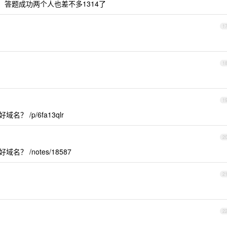
，答题成功两个人也差不多1314了
1
1
1
？ /p/6fa13qlr
2
？ /notes/18587
2
2