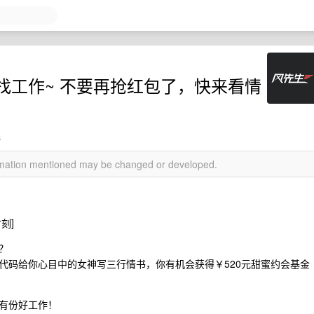
找工作~ 不要再抢红包了，快来看情
s
ormation mentioned may be changed or developed.
刻]
？
代码给你心目中的女神写三行情书，你有机会获得￥520元甜蜜约会基金
有份好工作！