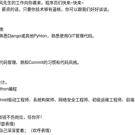
一大波风先生的工作向你袭来，程序员们快来~快来~
，薪资的话，只要你技术够有逼格，你可以跟我们好好谈谈。
发
悉Django或其他Pyhton，熟悉使用GIT管理代码。
进行代码管理、熟知Commit的习惯和代码风格。
设计。
thon编程
Android驱动工程师、系统构架师、网络安全工程师、初级运维工程师、前端
谈钱不伤岗位，任你开！
得瑟表情)
得自己深深爱着；（欢呼表情）