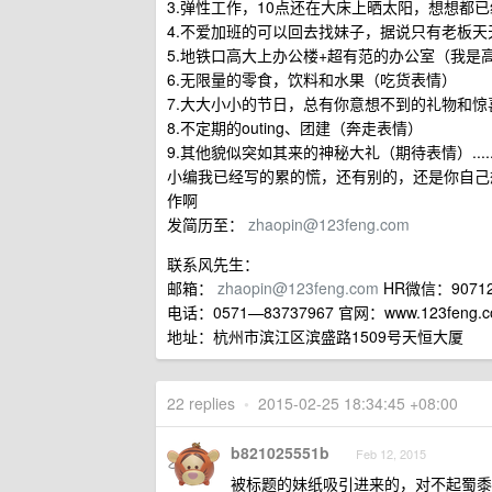
3.弹性工作，10点还在大床上晒太阳，想想都
4.不爱加班的可以回去找妹子，据说只有老板
5.地铁口高大上办公楼+超有范的办公室（我是
6.无限量的零食，饮料和水果（吃货表情）
7.大大小小的节日，总有你意想不到的礼物和惊
8.不定期的outing、团建（奔走表情）
9.其他貌似突如其来的神秘大礼（期待表情）...........
小编我已经写的累的慌，还有别的，还是你自己
作啊
发简历至：
zhaopin@123feng.com
联系风先生：
邮箱：
zhaopin@123feng.com
HR微信：90712
电话：0571—83737967 官网：www.123feng.
地址：杭州市滨江区滨盛路1509号天恒大厦
22 replies
•
2015-02-25 18:34:45 +08:00
b821025551b
Feb 12, 2015
被标题的妹纸吸引进来的，对不起蜀黍