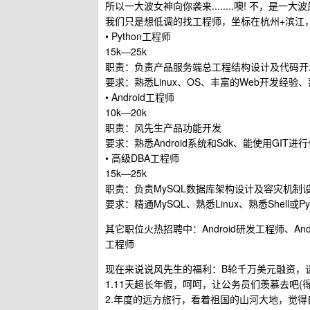
所以一大波女神向你袭来........噢! 不，是
我们只是想低调的找工程师，坐标在杭州+滨江
• Python工程师
15k—25k
职责：负责产品服务端总工程结构设计及代码开
要求：熟悉Linux、OS、丰富的Web开发经验、熟
• Android工程师
10k—20k
职责：风先生产品功能开发
要求：熟悉Android系统和Sdk、能使用GIT
• 高级DBA工程师
15k—25k
职责：负责MySQL数据库架构设计及容灾机制
要求：精通MySQL、熟悉Linux、熟悉Shell或Py
其它职位火热招聘中：Android研发工程师、
工程师
现在来说说风先生的福利：B轮千万美元融资，
1.11天超长年假，呵呵，让公务员们羡慕去吧(
2.年度的远方旅行，看着祖国的山河大地，觉