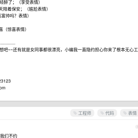
已经醉了；（享受表情）
天天陪着保安；（尴尬表情）
高富帅吗？表情）
喜（惊喜表情）
......
想吧~~还有就是女同事都很漂亮，小编我一直隐约担心你来了根本无心工
3123
com
工程师
代码
表情
我们不约