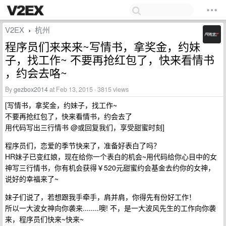
V2EX
杭州
›
程序员们来来来~写情书，拿奖金，约妹
子，找工作~ 不要再抢红包了，快来看情书
，约会去咯~
By
gezbox2014
at Feb 13, 2015 · 3815 views
[写情书，拿奖金，约妹子，找工作~
不要再抢红包了，快来看情书，约会去了
用代码写出三行情书 @或回复我们，享受甜蜜时刻]
程序员们，恋爱的季节快来了，准备好表白了吗？
HR妹子已变红娘，现在给你一个表白的机会~用代码给你心目中的女
神写三行情书，你有机会获得￥520元甜蜜约会基金去约你的女神，
说好的幸福来了~
妹子们说了，若想跟我手牵手，肩并肩，你得先有份好工作！
所以一大波女神向你袭来........噢! 不，是一大波风先生的工作向你袭
来，程序员们快来~快来~