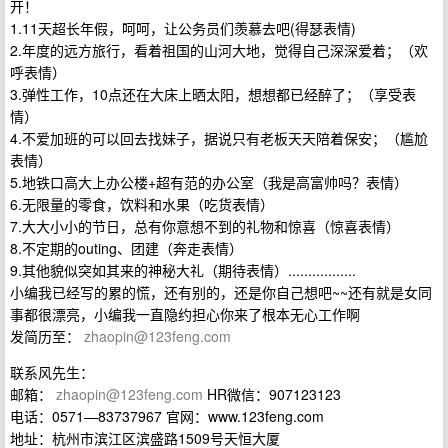
开！
1.11天超长年假，呵呵，让公务员们羡慕去吧(得瑟表情)
2.年度的远方旅行，看着祖国的山河大地，觉得自己深深爱着；（欢
呼表情）
3.弹性工作，10点还在大床上晒太阳，想想都已经醉了；（享受表
情）
4.不爱加班的可以回去找妹子，据说只有老板天天陪着保安；（尴尬
表情）
5.地铁口高大上办公楼+超有范的办公室（我是高富帅吗？表情）
6.无限量的零食，饮料和水果（吃货表情）
7.大大小小的节日，总有你意想不到的礼物和惊喜（惊喜表情）
8.不定期的outing、团建（奔走表情）
9.其他貌似突如其来的神秘大礼（期待表情）.................
小编我已经写的累的慌，还有别的，还是你自己想吧~~还有就是女同
事都很漂亮，小编我一直隐约担心你来了根本无心工作啊
发简历至：
zhaopin@123feng.com
联系风先生：
邮箱：
zhaopin@123feng.com
HR微信：907123123
电话：0571—83737967 官网：www.123feng.com
地址：杭州市滨江区滨盛路1509号天恒大厦