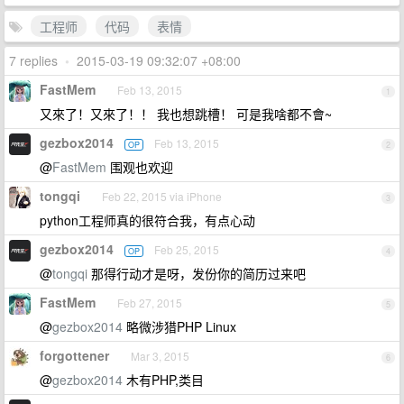
工程师
代码
表情
7 replies
•
2015-03-19 09:32:07 +08:00
FastMem
Feb 13, 2015
1
又來了！又來了！！ 我也想跳槽！ 可是我啥都不會~
gezbox2014
Feb 13, 2015
OP
2
@
FastMem
围观也欢迎
tongqi
Feb 22, 2015 via iPhone
3
python工程师真的很符合我，有点心动
gezbox2014
Feb 25, 2015
OP
4
@
tongqi
那得行动才是呀，发份你的简历过来吧
FastMem
Feb 27, 2015
5
@
gezbox2014
略微涉猎PHP Linux
forgottener
Mar 3, 2015
6
@
gezbox2014
木有PHP,类目