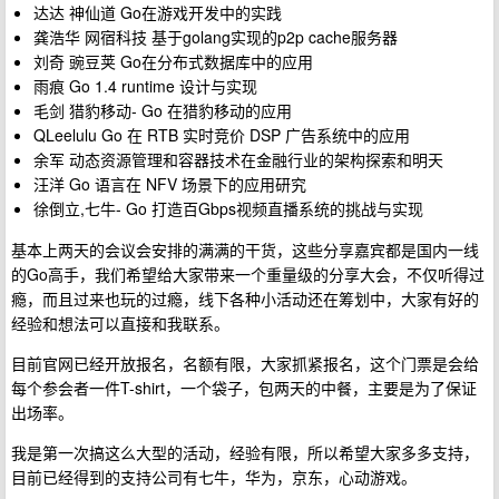
达达 神仙道 Go在游戏开发中的实践
龚浩华 网宿科技 基于golang实现的p2p cache服务器
刘奇 豌豆荚 Go在分布式数据库中的应用
雨痕 Go 1.4 runtime 设计与实现
毛剑 猎豹移动- Go 在猎豹移动的应用
QLeelulu Go 在 RTB 实时竞价 DSP 广告系统中的应用
余军 动态资源管理和容器技术在金融行业的架构探索和明天
汪洋 Go 语言在 NFV 场景下的应用研究
徐倒立,七牛- Go 打造百Gbps视频直播系统的挑战与实现
基本上两天的会议会安排的满满的干货，这些分享嘉宾都是国内一线
的Go高手，我们希望给大家带来一个重量级的分享大会，不仅听得过
瘾，而且过来也玩的过瘾，线下各种小活动还在筹划中，大家有好的
经验和想法可以直接和我联系。
目前官网已经开放报名，名额有限，大家抓紧报名，这个门票是会给
每个参会者一件T-shirt，一个袋子，包两天的中餐，主要是为了保证
出场率。
我是第一次搞这么大型的活动，经验有限，所以希望大家多多支持，
目前已经得到的支持公司有七牛，华为，京东，心动游戏。