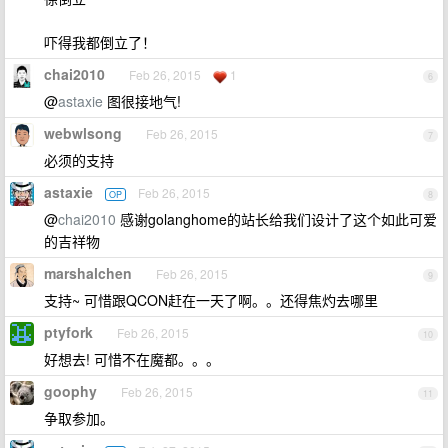
吓得我都倒立了！
chai2010
Feb 26, 2015
1
6
@
astaxie
图很接地气!
webwlsong
Feb 26, 2015
7
必须的支持
astaxie
Feb 26, 2015
OP
8
@
chai2010
感谢golanghome的站长给我们设计了这个如此可爱
的吉祥物
marshalchen
Feb 26, 2015
9
支持~ 可惜跟QCON赶在一天了啊。。还得焦灼去哪里
ptyfork
Feb 26, 2015
10
好想去! 可惜不在魔都。。。
goophy
Feb 26, 2015
11
争取参加。