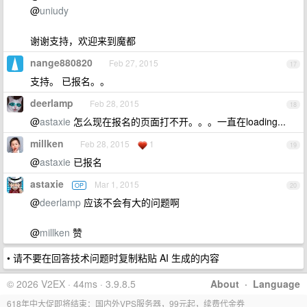
@
uniudy
谢谢支持，欢迎来到魔都
nange880820
Feb 27, 2015
17
支持。 已报名。。
deerlamp
Feb 28, 2015
18
@
astaxie
怎么现在报名的页面打不开。。。一直在loading...
millken
Feb 28, 2015
1
19
@
astaxie
已报名
astaxie
Mar 1, 2015
OP
20
@
deerlamp
应该不会有大的问题啊
@
millken
赞
• 请不要在回答技术问题时复制粘贴 AI 生成的内容
© 2026 V2EX · 44ms · 3.9.8.5
About
·
Language
618年中大促即将结束：国内外VPS服务器，99元起，续费代金券