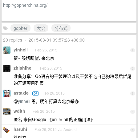
http://gopherchina.org/
gopher
大会
分布式
20 replies
•
2015-03-01 09:57:26 +08:00
yinheli
Feb 26, 2015
1
赞~ 殷切盼望, 来北京
zhishihei
Feb 26, 2015
2
准备分享：Go语言的干爹理论以及干爹不吃自己狗粮最后烂尾
的开源项目列表。
astaxie
Feb 26, 2015
OP
3
@
yinheli
恩，明年打算去北京举办
wdlth
Feb 26, 2015
4
匿名 来自Google 《err != nil 的正确用法》
haruhi
Feb 26, 2015 via Android
5
徐倒立