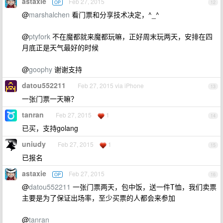
astaxie
Feb 27, 2015
OP
12
@
marshalchen
看门票和分享技术决定，^_^
@
ptyfork
不在魔都就来魔都玩嘛，正好周末玩两天，安排在四
月底正是天气最好的时候
@
goophy
谢谢支持
datou552211
Feb 27, 2015 via iPhone
13
一张门票一天嘛？
tanran
Feb 27, 2015
1
14
已买，支持golang
uniudy
Feb 27, 2015
1
15
已报名
astaxie
Feb 27, 2015
OP
16
@
datou552211
一张门票两天，包中饭，送一件T恤，我们卖票
主要是为了保证出场率，至少买票的人都会来参加
@
tanran