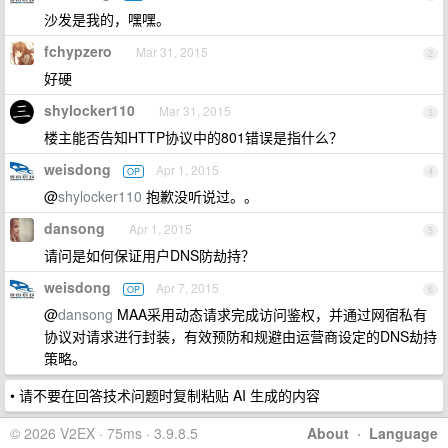
沙发是我的，嘿嘿。
fchypzero
Mar 31, 2015
2
好硬
shylocker110
Mar 31, 2015
3
楼主能否告知HTTP协议中的801错误是指什么？
weisdong
Apr 1, 2015
OP
4
@
shylocker110
抱歉没听说过。。
dansong
Apr 1, 2015
5
请问是如何保证用户DNS防劫持？
weisdong
Apr 7, 2015
OP
6
@
dansong
MAA采用动态请求完成访问鉴权，并通过网宿私有
协议对请求进行封装，有效预防和规避由运营商设定的DNS劫持
策略。
• 请不要在回答技术问题时复制粘贴 AI 生成的内容
© 2026 V2EX · 75ms · 3.9.8.5
About
·
Language