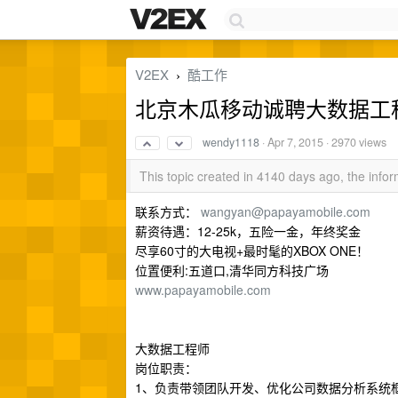
V2EX
酷工作
›
北京木瓜移动诚聘大数据工
wendy1118
·
Apr 7, 2015
· 2970 views
This topic created in 4140 days ago, the inf
联系方式：
wangyan@papayamobile.com
薪资待遇：12-25k，五险一金，年终奖金
尽享60寸的大电视+最时髦的XBOX ONE！
位置便利:五道口,清华同方科技广场
www.papayamobile.com
大数据工程师
岗位职责：
1、负责带领团队开发、优化公司数据分析系统