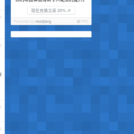
现在充值立返 20% 🎉
3
Promoted by
nicoljiang
PRO
4
方
5
6