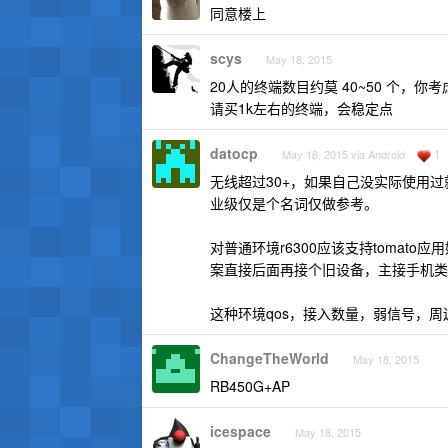
同意楼上
scys
May 18, 2015
20人的终端数目约莫 40~50 个，你
请买1k左右的终端，会稳定点
datocp
1
May 18, 2015 via Android
无线超过30+，如果自己没实际使用
业级仅是个名词仅做参考。
对普通环境r6300应该支持tomat
案直接后面再接个旧设备，主接手机类
这种环境qos，接入数量，弱信号，
ChangeTheWorld
May 18, 2015
RB450G+AP
icespace
May 18, 2015