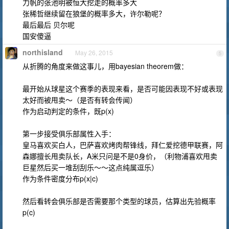
力帆的张池明被恒大挖走的概率多大
张稀哲继续留在狼堡的概率多大，许尔勒呢？
最后最后 贝尔呢
国安傻逼
northisland
May 26, 2015
5
从折腾的角度来做这事儿，用bayesian theorem做：
最开始从球星这个赛季的表现来看，是否可能因表现不好或表现
太好而被甩卖～（是否有转会传闻）
作为启动判定的条件，既p(x)
第一步接受俱乐部属性入手：
皇马喜欢买白人，巴萨喜欢烤肉帮锋线，拜仁爱挖德甲联赛，阿
森娜擅长甩卖队长，A米只问是不是0身价，（利物浦喜欢甩卖
巨星然后买一堆刮刮乐～～这点纯属逗乐）
作为条件密度分布p(x|c)
然后看转会俱乐部是否需要那个类型的球员，估算出先验概率
p(c)