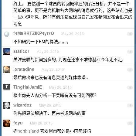
终上， 要估测一个球员的转回概率还的仔细分析，并不是一件
简单的事，更不是光抓取各大网站的消息就行的，这些站点也是
一些小道消息，除非有俱乐部或球员自己发布新闻发布会出来的
消息
f4M9RRTZIKP4yt7O
May 26, 2015
15
不如研究一下FM的算法。。。
staticor
May 26, 2015
16
关注曼联的新闻挺多的, 到现在还拿不准德赫亚今年走不走.
loratadine
May 26, 2015
17
最后做出来也没有消息灵通的媒体靠谱..
TingHaiJamiE
May 26, 2015
18
楼主你先人肉分析一下吴曦有没有可能回家？
wizardoz
May 26, 2015
19
你先把算法解决了，再来考虑网站的事
foyu
May 26, 2015
20
@
northisland
喜欢烤肉帮的是小国际好吗