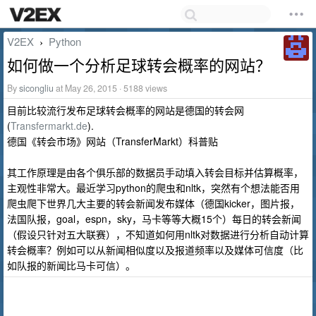
V2EX
Python
›
如何做一个分析足球转会概率的网站？
By
sicongliu
at May 26, 2015 · 5188 views
目前比较流行发布足球转会概率的网站是德国的转会网
(
Transfermarkt.de
).
德国《转会市场》网站（TransferMarkt）科普贴
其工作原理是由各个俱乐部的数据员手动填入转会目标并估算概率，
主观性非常大。最近学习python的爬虫和nltk，突然有个想法能否用
爬虫爬下世界几大主要的转会新闻发布媒体（德国kicker，图片报，
法国队报，goal，espn，sky，马卡等等大概15个）每日的转会新闻
（假设只针对五大联赛），不知道如何用nltk对数据进行分析自动计算
转会概率？例如可以从新闻相似度以及报道频率以及媒体可信度（比
如队报的新闻比马卡可信）。