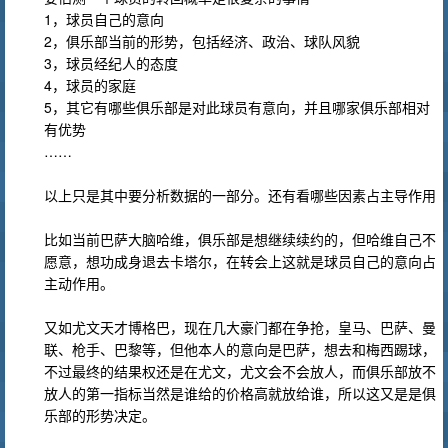
1，球员自己的意向
2，俱乐部当前的形势，包括经济、政治、球队风貌
3，球员经纪人的态度
4，球员的家庭
5，其它有哪些俱乐部是对此球员有意向，并且哪家俱乐部相对
有优势
……
以上只是其中要分析数据的一部分。还有看哪些因素占主导作用
比如当前巴萨大脑哈维，俱乐部是想继续续约的，但哈维自己不
愿意，想功成身退去卡塔尔，在转会上这就是球员自己的意向占
主动作用。
又如尤文天才博格巴，现在几大豪门都在争抢，皇马、巴萨、曼
联、枪手、巴黎等，但他本人的意向是巴萨，想去和梅西踢球，
不过最终的结果权还是在尤文，尤文会不会放人，而俱乐部放不
放人的第一指标当然是谁给的价格高就放给谁，所以这又是是俱
乐部的形势决定。