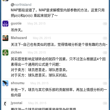
@
northisland
MAP那段说错了，MAP是求解模型内部参数的方法，这里只用
把p(c)和p(x|c) 乘起来就好了～
guotie
May 26, 2015
10
吊炸天。
Maltazard
May 26, 2015
11
关注下~自己也有类似的想法，觉得情绪分析是个很有趣的方向~
zichen
May 26, 2015
12
其实感觉影响足球转会的就四个因素，只不过怎么根据这4个因
素得出一个通用的公式是个问题：
对于卖方：球员愿意走，球队愿意卖。
对于买方：球队愿意买，球队买的起。
shoumu
May 26, 2015
13
补充一下，球员与其它俱乐部的贡献频率，再加上情感分析的一
些内容
jyootai
May 26, 2015
14
要估测一个球员的转回概率是很复杂的事情