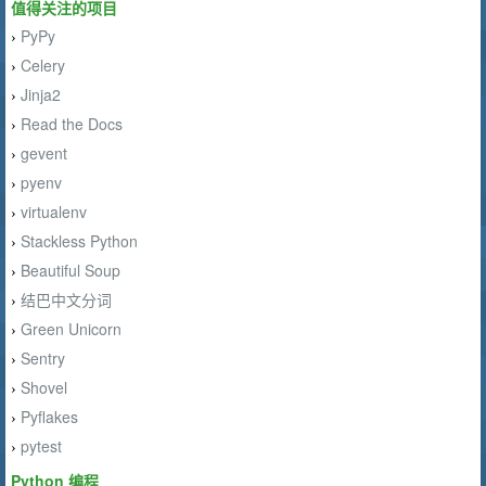
值得关注的项目
PyPy
›
Celery
›
Jinja2
›
Read the Docs
›
gevent
›
pyenv
›
virtualenv
›
Stackless Python
›
Beautiful Soup
›
结巴中文分词
›
Green Unicorn
›
Sentry
›
Shovel
›
Pyflakes
›
pytest
›
Python 编程