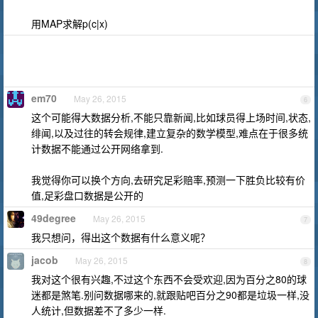
用MAP求解p(c|x)
em70
May 26, 2015
6
这个可能得大数据分析,不能只靠新闻,比如球员得上场时间,状态,
绯闻,以及过往的转会规律,建立复杂的数学模型,难点在于很多统
计数据不能通过公开网络拿到.
我觉得你可以换个方向,去研究足彩赔率,预测一下胜负比较有价
值,足彩盘口数据是公开的
49degree
May 26, 2015
7
我只想问，得出这个数据有什么意义呢？
jacob
May 26, 2015
8
我对这个很有兴趣,不过这个东西不会受欢迎,因为百分之80的球
迷都是煞笔.别问数据哪来的,就跟贴吧百分之90都是垃圾一样,没
人统计,但数据差不了多少一样.