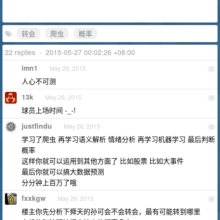
转会
爬虫
概率
22 replies
•
2015-05-27 00:02:26 +08:00
imn1
May 26, 2015
1
人心不可测
13k
May 26, 2015
2
球员上场时间 -_-!
justfindu
May 26, 2015
3
学习了爬虫 再学习语义解析 情绪分析 再学习机器学习 最后判断
概率
这样你就可以运用到其他方面了 比如股票 比如大事件
最后你就可以搞大数据预测
分分钟上百万了哦
fxxkgw
May 26, 2015
4
楼主你先分析下舜天的孙可会不会转会，最有可能转到哪里