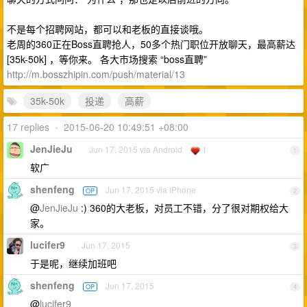
不是每个招聘网站，都可以和老板的直接谈哦。
老周的360正在Boss直聘抢人，50多个热门职位开放聊天，最高薪达
[35k-50k] ，等你来。 各大市场搜索 “boss直聘”
http://m.bosszhipin.com/push/material/13
35k-50k
投递
高薪
17 replies
•
2015-06-20 10:49:51 +08:00
JenJieJu
Jun 17, 2015 via Android
1
1
软广
shenfeng
Jun 17, 2015 via iPhone
OP
2
@
JenJieJu
:) 360的大老板，对员工不错，分了很对期权给大
家。
lucifer9
Jun 17, 2015
3
于是呢，继续加班吧
shenfeng
Jun 17, 2015
OP
4
@
lucifer9