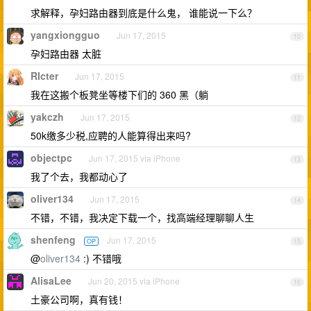
求解释，孕妇路由器到底是什么鬼， 谁能说一下么？
yangxiongguo
Jun 17, 2015
10
孕妇路由器 太脏
RIcter
Jun 17, 2015
11
我在这搬个板凳坐等楼下们的 360 黑（躺
yakczh
Jun 17, 2015
12
50k缴多少税,应聘的人能算得出来吗?
objectpc
Jun 17, 2015 via iPhone
13
我了个去，我都动心了
oliver134
Jun 17, 2015
14
不错，不错，我决定下载一个，找高端经理聊聊人生
shenfeng
Jun 17, 2015
OP
15
@
oliver134
:) 不错哦
AlisaLee
Jun 20, 2015 via iPhone
16
土豪公司啊，真有钱！