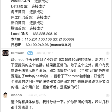
Assets CDN： 连接成功
Detail页面： 连接成功
淘宝首页： 连接成功
阿里巴巴首页： 连接成功
新浪首页： 连接成功
腾讯首页： 连接成功
Local DNS： 122.225.208.10
本地IP：115.231.100.106 (id: 2185066)
目标IP： 60.190.249.96 (marco/0.9.2)
tomwan
Jun 23, 2015
OP
6
@
oneoo
今天只碰到了不超过10次超过30s的的情况，刚访问了
下您提供的这个链接，结果挺正常的。除了这个之外，用户有反
馈说无法显示图片资源，刷新清缓存也没用（当然我们的静态资
源是加了md5的hash的），我看了下chrome控制台，好像同一
个资源的访问回应的服务器节点是固定的？也就是说碰到坏节点
的话，这个用户就一直会坏着，是酱紫的吗？
oneoo
Jun 23, 2015
7
这个得有具体信息，我好分析一下。如你贴图的情况，超过几秒
都非常离谱了。