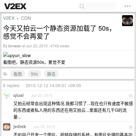
V2EX
CDN
›
今天又拍云一个静态资源加载了 50s，
感觉不会再爱了
By
tomwan
at Jun 23, 2015 · 4743 views
看图吧，静态资源50s，累觉不爱
看图
50s
静态
8 replies
•
2015-12-12 14:09:01 +08:00
qiuai
Jun 23, 2015
1
又拍云经常会出现这种情况.我都习惯了...现在也只有速度不敏感
的东西或者私人用的东西还在用又拍云...里面还有几千G的流
量...
jedrek
Jun 23, 2015
2
不如自己开发一个图片、视频存储的系统，有图片处理的基本功