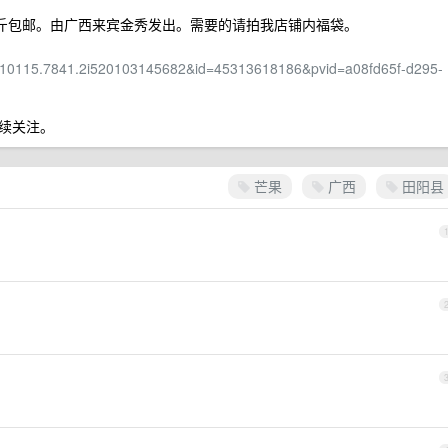
一斤包邮。由广西来宾金秀发出。需要的请拍我店铺内福袋。
0115.7841.2i520103145682&id=45313618186&pvid=a08fd65f-d295-
续关注。
芒果
广西
田阳县