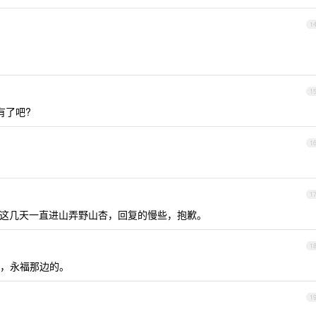
1
1
有了吧?
1
1
这几天一直进山弄野山杏，回复的慢些，抱歉。
1
，永福那边的。
1