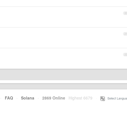
2
2
2
·
FAQ
·
Solana
·
2869 Online
Highest 6679
·
Select Langua