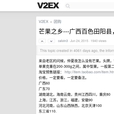
V2EX
团购
›
芒果之乡---广西百色田阳县，
calvin3
·
Jun 24, 2015
· 1940 views
This topic created in 4061 days ago, the inf
来自老区的问候，仲夏夜怎么没有芒果。头牌，
单果克重在200-300g之间，属中型果。一般
淘宝预售链接：
http://item.taobao.com/item.
价格，一定要看，一定要备注。
广西60
广东70
湖南湖北，海南云南，贵州江西四川，重庆80
上海，江苏，浙江，福建，安徽90
河北河南，山东山西陕西，北京天津100
东三省110.