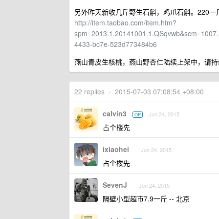
另外昨天新收几斤野生石斛，鸡爪石斛。220
http://item.taobao.com/item.htm?
spm=2013.1.20141001.1.QSqvwb&scm=1007.1
4433-bc7e-523d773484b6
燕山青皮生核桃，燕山野杏仁陆续上架中，请持
22 replies
•
2015-07-03 07:08:54 +08:00
calvin3
Jun 24, 2015
OP
占个楼先
ixiaohei
Jun 24, 2015
占个楼先
SevenJ
Jun 24, 2015
隔壁小型超市7.9一斤 -- 北京