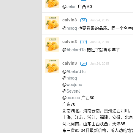
@
Jelen
广西 60
calvin3
Jun 24, 2015
OP
@
ninqq
也要看果的品质。同一个名字
calvin3
Jun 24, 2015
OP
@
AbelardTc
错过了就等明年了
calvin3
Jun 24, 2015
OP
@
AbelardTc
@
ninqq
@
woojuno
@
SevenJ
@
ooxcoo
广西60
广东70
湖南湖北，海南云南，贵州江西四川，
上海，江苏，浙江，福建，安徽，北京
河北河南，山东山西陕西，天津85
东三省95 24日最新价格，听人劝吃