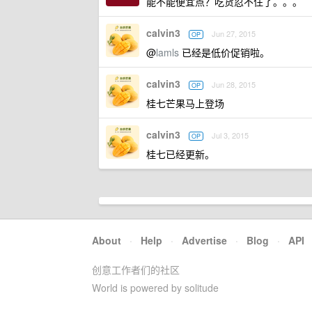
能不能便宜点？吃货忍不住了。。。
calvin3
Jun 27, 2015
OP
@
lamls
已经是低价促销啦。
calvin3
Jun 28, 2015
OP
桂七芒果马上登场
calvin3
Jul 3, 2015
OP
桂七已经更新。
About
·
Help
·
Advertise
·
Blog
·
API
创意工作者们的社区
World is powered by solitude