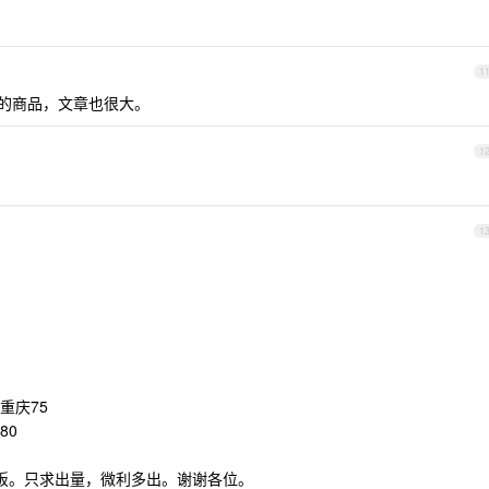
1
的商品，文章也很大。
1
1
重庆75
80
饱饭。只求出量，微利多出。谢谢各位。