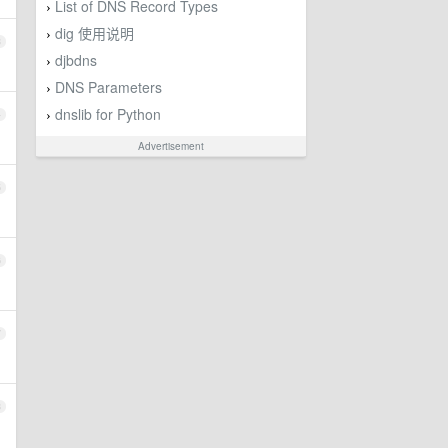
List of DNS Record Types
›
dig 使用说明
›
3
djbdns
›
DNS Parameters
›
dnslib for Python
4
›
Advertisement
5
6
7
8