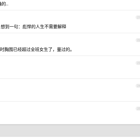
的..
2
想到一句：彪悍的人生不需要解释
2
时胸围已经超过全班女生了，量过的。
2
2
2