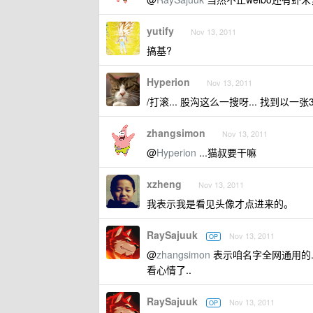
yutify
Nov 13, 2011
搞基?
Hyperion
Nov 13, 2011
/打滚... 股沟这么一搜呀... 找到以一张30
zhangsimon
Nov 13, 2011
@
Hyperion
...猫叔要干嘛
xzheng
Nov 13, 2011
我表示我是看见头像才点进来的。
RaySajuuk
Nov 13, 2011
OP
@
zhangsimon
表示咱名字全网通用的..
看心情了..
RaySajuuk
Nov 13, 2011
OP