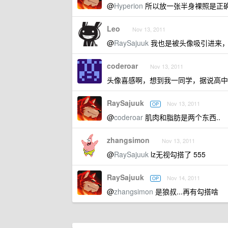
@
Hyperion
所以放一张半身裸照是正确
Leo
Nov 13, 2011
@
RaySajuuk
我也是被头像吸引进来，
coderoar
Nov 13, 2011
头像喜感啊，想到我一同学，据说高中
RaySajuuk
Nov 13, 2011
OP
@
coderoar
肌肉和脂肪是两个东西..
zhangsimon
Nov 13, 2011
@
RaySajuuk
lz无视勾搭了 555
RaySajuuk
Nov 14, 2011
OP
@
zhangsimon
是狼叔...再有勾搭啥