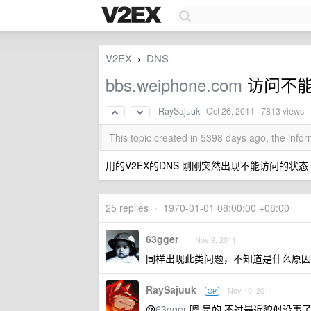
V2EX
DNS
›
bbs.weiphone.com
访问不能.
RaySajuuk
·
Oct 26, 2011
· 7813 views
This topic created in 5398 days ago, the inf
用的V2EX的DNS 刚刚突然出现不能访问的状态 
25 replies
•
1970-01-01 08:00:00 +08:00
63gger
Nov 9, 2011
同样出现此类问题，不知道是什么原因
RaySajuuk
Nov 10, 2011
OP
@
63gger
嗯 是的 不过最近貌似没事