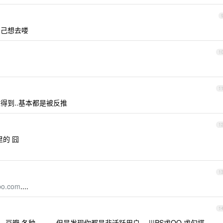
自己想去喽
1
1
得到..基本都是被反推
1
的 囧
1
.com
....
1
，豆瓣 各种。。。但是发现你都是非活跃用户-_-|||PS求QQ 求勾搭