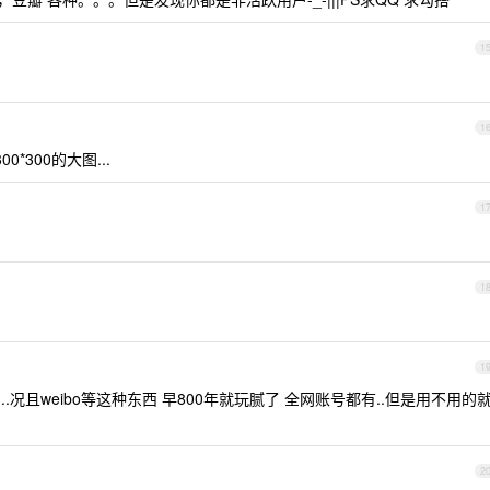
1
1
0*300的大图...
1
1
1
.况且weibo等这种东西 早800年就玩腻了 全网账号都有..但是用不用的
2