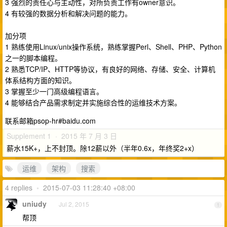
3 强烈的责任心与主动性，对所负责工作有owner意识。
4 有较强的数据分析和解决问题的能力。
加分项
1 熟练使用Linux/unix操作系统，熟练掌握Perl、Shell、PHP、Python
之一的脚本编程。
2 熟悉TCP/IP、HTTP等协议，有良好的网络、存储、安全、计算机
体系结构方面的知识。
3 掌握至少一门高级编程语言。
4 能够结合产品需求制定并实施综合性的运维技术方案。
联系邮箱psop-hr#baidu.com
Supplement 1 · 2015 年 7 月 3 日
薪水15K+，上不封顶。除12薪以外（半年0.6x，年终奖2+x）
运维
架构
搜索
4 replies
•
2015-07-03 11:28:40 +08:00
uniudy
Jul 2, 2015
1
帮顶