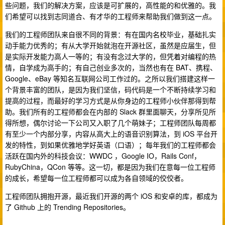
些问题，我们的解决方案，应该是可扩展的，高性能的和优雅的。我
们希望可以找到志同道合、有才华的工程师来帮助我们做到这一点。
我们的工程师团队来自很不同的背景：有在国内名校毕业，基础扎实
动手能力优秀的；有从大学开始就泡在开源社区，虽然是应届生，但
是实际开发能力高人一等的；有没有念过大学的，但凭着对编程的热
情，自学成为高手的；有自己创业多次的，当然也有在 BAT、携程、
Google、eBay 等知名互联网公司工作过的。之所以我们搭建这样一
个背景丰富的团队，是因为我们坚信，码代码是一个不断持续学习和
提高的过程，而最好的学习方式是从你身边的工程师小伙伴那得到帮
助。我们所有的工程师都会在内部的 Slack 群里面聊天，分享所见所
得所想，偶尔讨论一下公司又入职了几个萌妹子；工程师团队每周都
有至少一个内部分享，内容从高大上的语音识别算法，到 iOS 平台开
发的特性，到如果优雅地学好英语（口语）；每年我们的工程师都会
活跃在国内外的科技会议：WWDC ，Google IO，Rails Conf，
RubyChina，QCon 等等。这一切，都是因为我们在意每一位工程师
的成长，希望每一位工程师都可以成为各自领域的佼佼者。
工程师团队拥抱开源，最近我们开源的两个 iOS 和安卓的库，都成为
了 Github 上的 Trending Repositories。