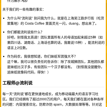
作为展示 App
关于我们的一些有趣的事实：
为什么叫“流利说” 别问我为什么，就是在上海吴江路步行街（吃货
聚集地）的 Costa Coffee 里面灵光一闪，duang，想出来了。
你们都能流利说些什么？
好吧，别怪我太高调！团队里面所有人的母语加起来超过5种（如
果四川话、湖南话、上海话也算的话，我敢说15种），能流利说的
语言上2位数。
作为码农，我很想知道，你们妹纸军团强大不？
这个嘛，我可以很负责任的告诉你：除了攻城狮团队，其他团队都
是妹纸比汉子多，有些团队一个汉子都没有。（别怪我没提醒你，
追妹纸就像码代码，得快！）
工程师@流利说
每一天“流利说”都在更快速地成长，成为移动端最大的语言学习社
区。我们已经拥有了超过2000万的用户，每天我们都在面对各种各样
的问题：内容搜索优化，防欺诈防 spam，大数据处理等等。针对这