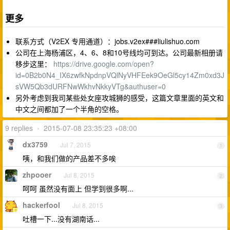
更多
联系方式（V2EX 专用通道）：jobs.v2ex###liulishuo.com
公司在上海杨浦区，4、6、8和10号线均可到达。公司最新相册请
移步这里：
https://drive.google.com/open?
id=0B2b0N4_IX6zwfkNpdnpVQlNyVHFEek9OeGl5cy14Zm0xd3J
sVW5Qb3dURFNwWkhvNkkyVTg&authuser=0
另外考虑到我司某些处女座攻城狮的感受，这篇文章里面的英文和
中文之间都加了一个半角的空格。
9 replies
•
2015-07-08 23:35:23 +08:00
dx3759
Jul 7, 2015
1
咦，和我们做的产品差不多唉
zhpooer
Jul 8, 2015
2
呵呵 虽然没有面上 但学到很多啊...
hackerfool
Jul 8, 2015
3
吐槽一下...没有湖南话...