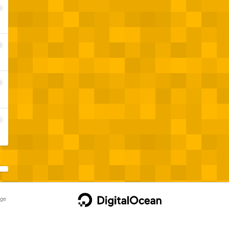
8
9
0
1
ge