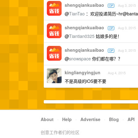
shengqiankuaibao
Aug 3, 2015
OP
@
TianTao
：欢迎投递简历
~hr@banta
shengqiankuaibao
Aug 3, 2015
OP
@
Tiantian0325
姑娘多的是！
shengqiankuaibao
Aug 3, 2015
OP
@
snowspace
你们都在哪？？
kingliangyingjun
Aug 4, 2015
不是高级的iOS要不要
About
·
Help
·
Advertise
·
Blog
·
API
创意工作者们的社区