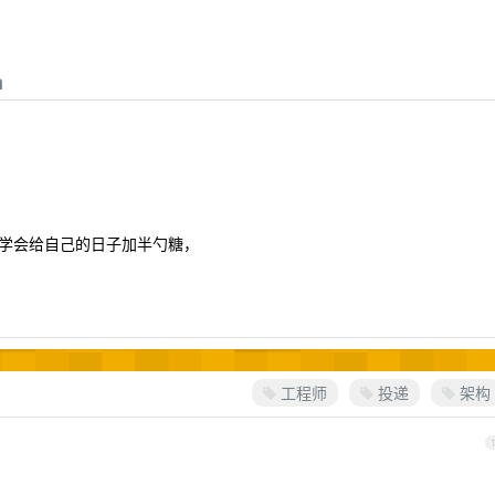
m
学会给自己的日子加半勺糖，
工程师
投递
架构