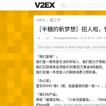
V2EX
酷工作
›
［半糖的新梦想］招人啦，
shengqiankuaibao
·
Jul 9, 2015
· 4857 v
This topic created in 4046 days ago, the inf
「我们是谁？」
我们是一群热爱生活的年轻人，我们致力于帮助
我们已获得来自顶级VC的数百万美金A轮融资。
我们在做一件改变人们网络消费习惯的事。
「办公室」
望京SOHO 塔3（嗯，就是最高的那一栋～），
「我们的产品」
荣获「最美应用」、「小米月度最佳」、「36
iPhone版：
https://itunes.apple.com/cn/app/ba