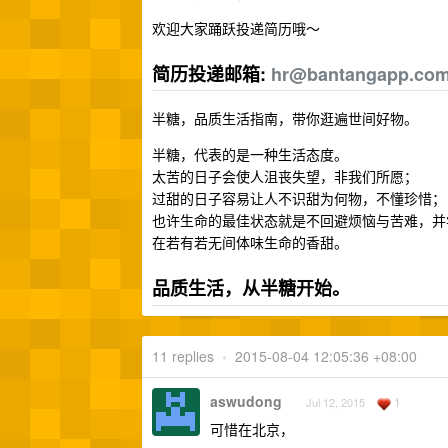
欢迎大家踊跃投递简历哦～
简历投递邮箱:
hr@bantangapp.co
半糖，品质生活指南，带你逛遍世间好物。
半糖，代表的是一种生活态度。
太苦的日子会使人沮丧失望，非我们所愿；
过甜的日子容易让人不识甜为何物，不懂珍惜；
也许生命的最佳状态就是不回避烦恼与苦难，并
在若有若无间体味生命的香甜。
品质生活，从半糖开始。
11 replies
•
2015-08-04 12:05:36 +08:00
aswudong
1
Jul 12, 2015
可惜在北京，