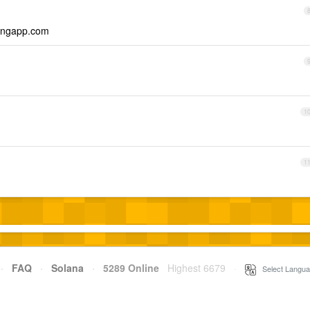
ngapp.com
1
1
·
FAQ
·
Solana
·
5289 Online
Highest 6679
·
Select Langua