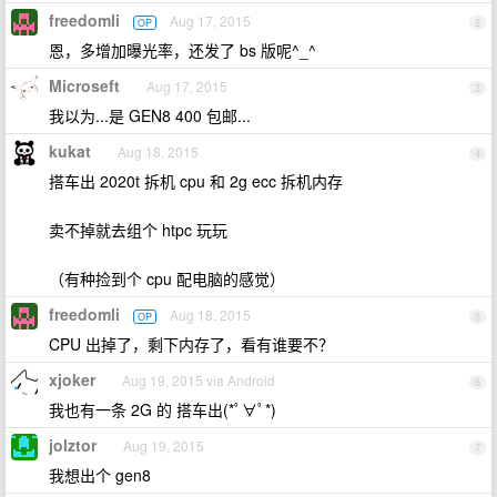
freedomli
Aug 17, 2015
OP
2
恩，多增加曝光率，还发了 bs 版呢^_^
Microseft
Aug 17, 2015
3
我以为...是 GEN8 400 包邮...
kukat
Aug 18, 2015
4
搭车出 2020t 拆机 cpu 和 2g ecc 拆机内存
卖不掉就去组个 htpc 玩玩
（有种捡到个 cpu 配电脑的感觉）
freedomli
Aug 18, 2015
OP
5
CPU 出掉了，剩下内存了，看有谁要不？
xjoker
Aug 19, 2015 via Android
6
我也有一条 2G 的 搭车出(*ﾟ∀ﾟ*)
jolztor
Aug 19, 2015
7
我想出个 gen8