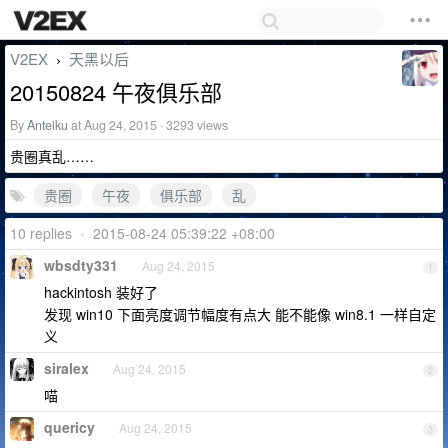
V2EX
天黑以后
›
20150824 午夜俱乐部
By
Anteiku
at Aug 24, 2015 · 3293 views
贵圈真乱……
贵圈
午夜
俱乐部
乱
10 replies
•
2015-08-24 05:39:22 +08:00
wbsdty331
Aug 24, 2015
1
hackintosh 装好了
发现 win10 下面亮度调节幅度有点大 能不能像 win8.1 一样自定
义
siralex
Aug 24, 2015
2
喵
quericy
Aug 24, 2015
3