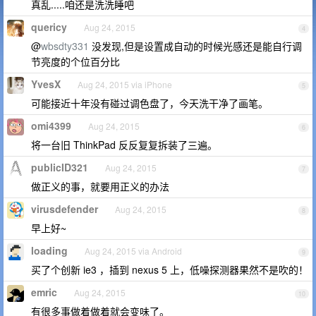
真乱.....咱还是洗洗睡吧
quericy
Aug 24, 2015
4
@
wbsdty331
没发现,但是设置成自动的时候光感还是能自行调
节亮度的个位百分比
YvesX
Aug 24, 2015 via iPhone
5
可能接近十年没有碰过调色盘了，今天洗干净了画笔。
omi4399
Aug 24, 2015
6
将一台旧 ThinkPad 反反复复拆装了三遍。
publicID321
Aug 24, 2015
7
做正义的事，就要用正义的办法
virusdefender
Aug 24, 2015
8
早上好~
loading
Aug 24, 2015 via Android
9
买了个创新 ie3 ，插到 nexus 5 上，低噪探测器果然不是吹的！
emric
Aug 24, 2015
10
有很多事做着做着就会变味了。