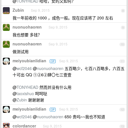
@
TONYHEAD
哈哈，女的又如何？
Zubin
Sep 9, 2015
8
我一年前收的 1000 ，成色一般。现在应该将了 200 左右
nuonuohaoren
Sep 9, 2015
9
我也想要 多钱？
nuonuohaoren
Sep 9, 2015
10
做测试用
meiyoubianlidian
Sep 9, 2015
OP
11
@
wcf2046
@
nuonuohaoren
五百略少，七百八百略多，六百五
十可出 QQ ①②6②肆〇七三壹壹
@
TONYHEAD
然而并没有什么用
@
taoxishuo
呵呵哒
@
Zubin
谢谢谢谢
meiyoubianlidian
Sep 9, 2015
OP
12
@
wcf2046
@
nuonuohaoren
650 贵吗~~我也不知道
colordancer
Sep 9, 2015
13