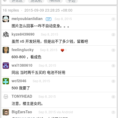
评论区
测试机
Nexus
手边
16 replies
•
2015-09-09 23:28:25 +08:00
meiyoubianlidian
Sep 8, 2015
OP
1
图片怎么回事~~咋不自动变身。。。
kyze8439690
Sep 8, 2015
2
虽然 n5 开发好用，但是出不了多少钱，留着吧
feelinglucky
Sep 8, 2015
1
3
600-800 ，看成色
wxl1380610
Sep 8, 2015
4
同出 当时两千五买的 电池不好用
wcf2046
Sep 8, 2015
5
500 我要了
TONYHEAD
Sep 8, 2015
6
注意，楼主是女的。
BigEarsTao
Sep 9, 2015 via Android
7