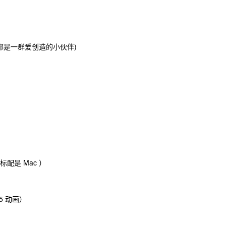
）
都是一群爱创造的小伙伴)
公司标配是 Mac ）
5 动画）