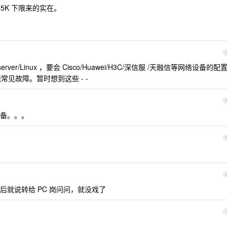
 5K 下限来的实在。
ver/Linux ，要会 Cisco/Huawei/H3C/深信服 /天融信等网络设备的配
常见故障。暂时想到这些 - -
备。。。
然后就说转给 PC 岗问问，就没戏了