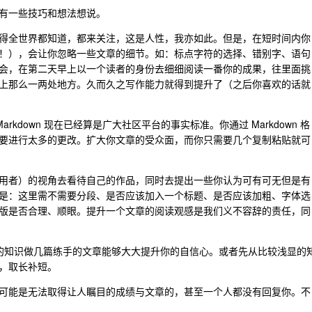
有一些技巧和想法想说。
得全世界都知道，都来关注，这是人性，我亦如此。但是，在短时间内你
 -！），会让你忽略一些文章的细节。如：标点字符的选择、错别字、语句
会，在第二天早上以一个读者的身份去细细阅读一番你的成果，往里面挑
上那么一两处地方。久而久之写作能力就得到提升了（之后你喜欢的话就
rkdown 现在已经算是广大社区平台的事实标准。你通过 Markdown 格
要进行太多的更改。扩大你文章的受众面，而你只需要几个复制粘贴就可
用者）的视角去看待自己的作品，同时去提出一些你认为可有可无但是有
是：这里需不需要分段、是否应该加入一个标题、是否应该加粗、字体选
版是否合理、顺眼。提升一个文章的阅读观感是我们义不容辞的责任，同
的知识做几篇练手的文章能够大大提升你的自信心。或者先从比较浅显的
，取长补短。
可能是无法取得让人瞩目的成绩与文章的，甚至一个人都没有回复你。不