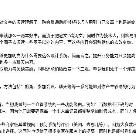
对文字的阅读理解了。融会贯通后能够将技巧应用到自己文章上也是最终
来读那么一两本好书，而流于肥皂文 /鸡汤文。同时作为技术人，则容易
个圈子去阅读一些圈子以外的内容，而这些内容会潜移默化的去改变你，
够更加明白为什么需要这么设计系统。简而言之，提升业务能力只会提高
也多一点聊天内容。
驭能力与阅读美感，同时还能稍微改变一下三观，毕竟我们处于一个浮躁
，方法包括：旅游、参加会议、聊天等等一系列能够对你产生影响的行为
道，当初我做的一个仓管系统的一些功能缘由。例如：当数据不正确的时
对冲。因为他们需要确保每一个出入库记录都完整增加制假成本，同时方
一些商家极其重视网上预订系统的评价（美团、去哪儿等）。因为大多数
做出选择。这同时也促使了很多商家在服务上的提高。同时也是能够看出