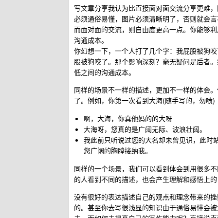
写文章分享我认为比直接面对面交流分享更难，
必须通俗易懂，图片必须清晰明了，否则就会言
而面对面的交流，则自由度更高一点。你能够利用
沟通成本。
你幻想一下，一个人打了几个字：我屁股被狗咬
股被狗咬了。那个影响深刻？毫无疑问是后者。
低之间的沟通成本。
同样的场景不一样的描述，更加不一样的体会。
了。例如，你第一次看到大海(随手写的，勿喷)
啊，大海，你真他妈的的大呀
大海呀，您真的是广阔无际、波浪壮阔。
我此前只听说过您的大名却未曾见识，此时
您广阔的胸膛接纳我。
同样的一个场景，我们可以看到体会到用很多不
的人看到不同的描述，也会产生理解和感悟上的
没有很好的表达描述自己的观点和理念带来的挫
的。甚至你去写很浅显的知识由于通俗易懂会被