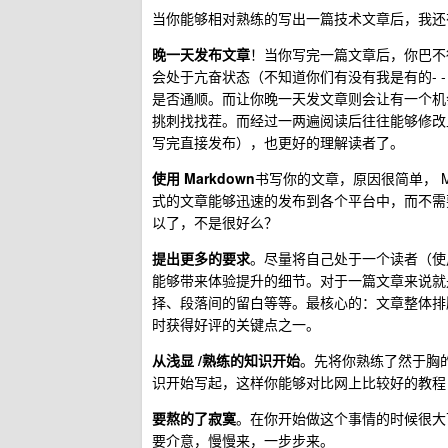
当你能够相对熟练的写出一篇技术文章后，我还
晚一天发布文章
！当你写完一篇文章后，你巴不
会处于亢奋状态（不知道你们有没有我是有的-
是否通顺。而让你晚一天发文章则会让有一个机
挑刺找找茬。而经过一两遍阅读后往往能够修改
写完直接发布），也更好的理解读者了。
使用 Markdown
书写你的文章，原因很简单， Ma
式的文章能够迅速的发布到各个平台中，而不需
以了，不是很好么？
提出更多的要求
。尽量将自己处于一个读者（使
能够带来体验提升的细节。对于一篇文章来说就
择、段落间的留白等等。最核心的：文章整体排
时获得好评的关键点之一。
从浅显 /熟练的知识开始
。先将你熟练了然于胸
识开始写起，这样你能够对比网上比较好的教程
要熬的了寂寞
。在你开始做这个事情的时候很大
要介意，慢慢来，一步步来。