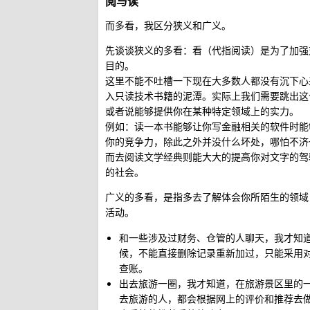
阅与读
而多看，我区分狭义和广义。
先谈谈狭义的多看：看（代指阅读）是为了加强
目的。
这里不能不吐槽一下现在大多数人都没有沉下心
入只读技术书籍的泥潭。实际上我们需要跳出这
或者说能够提供你在某种特定领域上的实力。
例如：读一本书能够让你写金融相关的软件时能
你的竞争力，除此之外并没什么坏处，哪怕不济
而去阅读文学经典则能大大的提高你对文字的驾
的社会。
广义的多看，是指多去了解体会你所陌生的领域
活动。
和一些涉及过财务、仓管的人聊天，我才知
候，不能直接删除记录重新加过，只能采用
查账。
出去旅游一圈，我才知道，在旅游景区里的
去旅游的人，都会根据网上的评价和推荐去