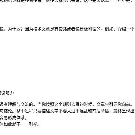
观的结论就是多看多写。很多人就会出来说，这不是废话么？当然不是，
说，为什么？因为技术文章是有套路或者说模板可循的。例如：介绍一个
强说服力
读者理解与交流的。当你按照这个规则去写的时候，文章会引导你向前。
与结论。整个过程只要描述文字不要太过于混乱和前后矛盾，最终呈现出
容易形成体系。
体如此就不一一列举。