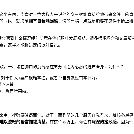
这个东西，毕竟对于绝大数人来说他的文章很难直接给他带来金钱上的直
的时候，就必须拥有
自我满足感
，说的高端一点就是能够在这件事情上
得
时候会遇到什么情况呢？毕竟在他们职业发展初期，很多很多场合和文章都
累，这样才能够迅速的提升自己。
敲，一种堵在胸口的沉闷感在五分钟之内必然的遍布全身，为什么？
对于新人 /菜鸟很难掌控，或者说自身就没有掌握好。
描述清楚。
章，想有所突破。
来字，挫败感油然而生。对于上面列举的几个原因在我看来，最核心最痛
难以流畅的语言描述清楚
。在这个地方上，你会有
深深的挫败感
。因为你