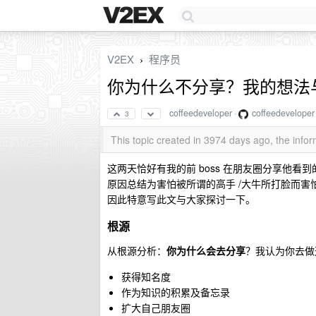
V2EX
程序员
›
你为什么不分享？我的想法
coffeedeveloper
·
coffeedeveloper
3
This topic created in 3974 days ago, the inf
这两天恰好有我的前 boss 在朋友圈分享他
原因总结为害怕被所谓的高手 /大牛所打脸而
因此特意写此文与大家探讨一下。
根源
从根源分析：
你为什么会去分享
？我认为你去做
获得知名度
作为知识的积累及备忘录
扩大自己朋友圈