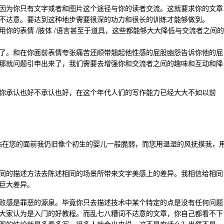
因为你只有文字或者和图片这个途径与你的读者交流。这就要求你的文章
不达意。要达到这种地步需要很深的功力和很长的训练才能够做到。
你的表情 /肢体 /语言甚至于道具，这些都能够大大降低与交流者之间的
了。和在你面前表情夸张痛苦还顺带翘起他性感的屁股幽怨告诉你他的屁
那就问题引申出来了，我们需要去增强你和交流者之间的趣味和互动和降
你承认也好不承认也好，在这个年代人们的写作能力已经大大不如以前
站在您的面前我仍旧像个初生的婴儿一般脆弱，而您用温湿的风抚摸我，
同的描述方法去陈述相同的场景所带来文字美感上的差异。我相信给相同
巨大差异。
败感是罪恶的源泉。毕竟你只去描述技术中某个特定的点是没有任何问题
大家认为是入门的好教程。而乱七八糟词不达意的文章，你自己都看不下