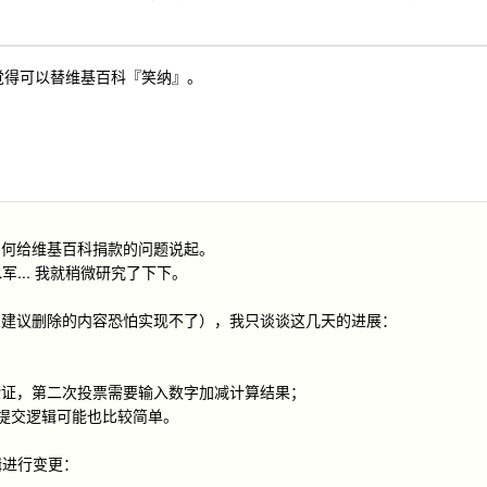
，我觉得可以替维基百科『笑纳』。
如何给维基百科捐款的问题说起。
军... 我就稍微研究了下下。
人建议删除的内容恐怕实现不了），我只谈谈这几天的进展：
验证，第二次投票需要输入数字加减计算结果；
来看，提交逻辑可能也比较简单。
逻辑进行变更：