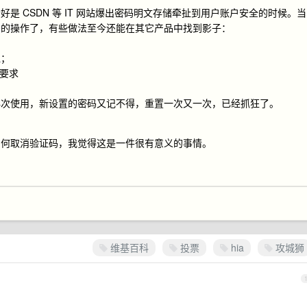
是 CSDN 等 IT 网站爆出密码明文存储牵扯到用户账户安全的时候。当
户的操作了，有些做法至今还能在其它产品中找到影子：
似；
列要求
再次使用，新设置的密码又记不得，重置一次又一次，已经抓狂了。
如何取消验证码，我觉得这是一件很有意义的事情。
维基百科
投票
hia
攻城狮