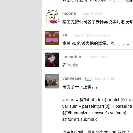
mcone
Sep 23, 2015
楼主先把公司名字去掉再说事儿吧 分
x4
Sep 23, 2015 via Android
拿着 vc 的钱大把的挥霍。唉。。。。
lincanbin
Sep 23, 2015
@
frankel
vanvesee
Sep 23, 2015
OP
研究了一下逻辑。。
var arr = $("label").text().match(/\d+/g
var sum = parseInt(arr[0]) + parseInt(a
$("#humanizer_answer").val(sum);
$("form").submit();
准备加定时，发现服务器 500 错误了