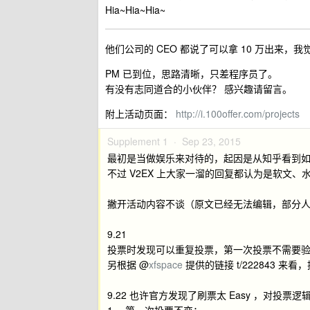
Hia~Hia~Hia~
他们公司的 CEO 都说了可以拿 10 万出来
PM 已到位，思路清晰，只差程序员了。
有没有志同道合的小伙伴？ 感兴趣请留言。
附上活动页面：
http://i.100offer.com/projects
Supplement 1 ·
Sep 23, 2015
最初是当做娱乐来对待的，起因是从知乎看到
不过 V2EX 上大家一溜的回复都认为是软文、水
撇开活动内容不谈（原文已经无法编辑，部分
9.21
投票时发现可以重复投票，第一次投票不需要
另根据 @
xfspace
提供的链接 t/222843 
9.22 也许官方发现了刷票太 Easy ，对投票