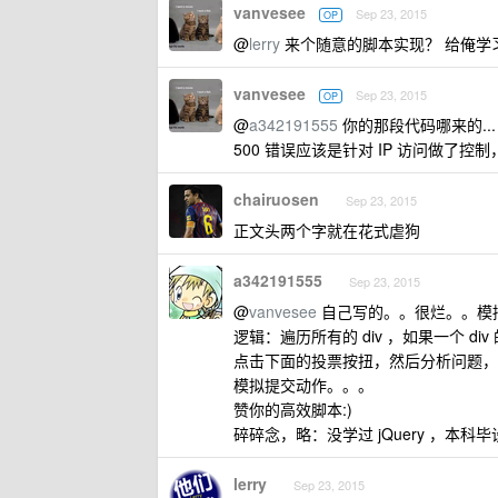
vanvesee
Sep 23, 2015
OP
@
lerry
来个随意的脚本实现？ 给俺学
vanvesee
Sep 23, 2015
OP
@
a342191555
你的那段代码哪来的... 
500 错误应该是针对 IP 访问做了控制
chairuosen
Sep 23, 2015
正文头两个字就在花式虐狗
a342191555
Sep 23, 2015
@
vanvesee
自己写的。。很烂。。模
逻辑：遍历所有的 div ，如果一个 div 的
点击下面的投票按扭，然后分析问题，把问题
模拟提交动作。。。
赞你的高效脚本:)
碎碎念，略：没学过 jQuery ，本科
lerry
Sep 23, 2015