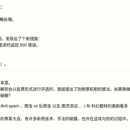
交；
忽略处理。
漏洞，发现出了个新措施：
求时返回 500 错误。
楚）。
的本意。
了解到会以投票形式进行评选时，我就提出了防刷票机制的想法，如果换
来破解？
nti-spam 、爬虫 vs 反爬虫 以及 图灵测试...（ AI 科幻题材的美剧看多
办的黑客大会，有许多新奇技术、手法的碰撞，也许在这攻与防的过程中