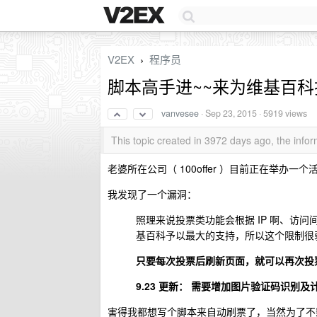
V2EX
程序员
›
脚本高手进~~来为维基百科
vanvesee
·
Sep 23, 2015
· 5919 views
This topic created in 3972 days ago, the inf
老婆所在公司（ 100offer ）目前正在举办一
我发现了一个漏洞：
照理来说投票类功能会根据 IP 啊、访
基百科予以最大的支持，所以这个限制很
只要每次投票后刷新页面，就可以再次投
9.23 更新： 需要增加图片验证码识别及
害得我都想写个脚本来自动刷票了，当然为了不