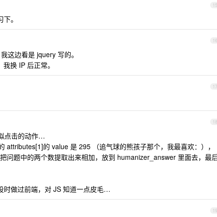
1
习下。
1
我这边看是 jquery 写的。
，我换 IP 后正常。
1
1
拟点击的动作…
 attributes[1]的 value 是 295 （追气球的熊孩子那个，我最喜欢：），
中的两个数提取出来相加，放到 humanizer_answer 里面去，最
毕设时做过前端，对 JS 知道一点皮毛…
1