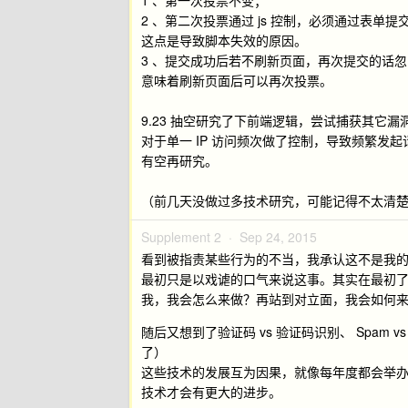
1 、第一次投票不变；
2 、第二次投票通过 js 控制，必须通过表单提
这点是导致脚本失效的原因。
3 、提交成功后若不刷新页面，再次提交的话
意味着刷新页面后可以再次投票。
9.23 抽空研究了下前端逻辑，尝试捕获其它
对于单一 IP 访问频次做了控制，导致频繁发起请
有空再研究。
（前几天没做过多技术研究，可能记得不太清
Supplement 2 ·
Sep 24, 2015
看到被指责某些行为的不当，我承认这不是我
最初只是以戏谑的口气来说这事。其实在最初
我，我会怎么来做？再站到对立面，我会如何
随后又想到了验证码 vs 验证码识别、 Spam vs A
了）
这些技术的发展互为因果，就像每年度都会举
技术才会有更大的进步。