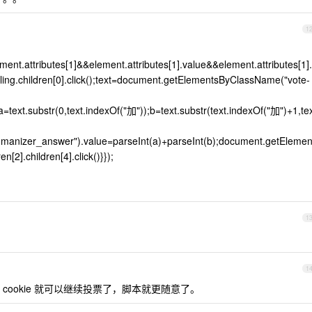
1
ent.attributes[1]&&element.attributes[1].value&&element.attributes[1].
ing.children[0].click();text=document.getElementsByClassName("vote-
;a=text.substr(0,text.indexOf("加"));b=text.substr(text.indexOf("加")+1,te
manizer_answer").value=parseInt(a)+parseInt(b);document.getElemen
[2].children[4].click()}});
1
1
ookie 就可以继续投票了，脚本就更随意了。