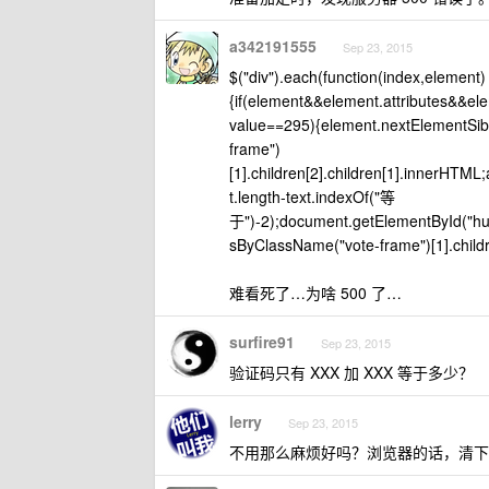
a342191555
Sep 23, 2015
$("div").each(function(index,element)
{if(element&&element.attributes&&elem
value==295){element.nextElementSibl
frame")
[1].children[2].children[1].innerHTML
t.length-text.indexOf("等
于")-2);document.getElementById("hu
sByClassName("vote-frame")[1].children
难看死了…为啥 500 了…
surfire91
Sep 23, 2015
验证码只有 XXX 加 XXX 等于多少？
lerry
Sep 23, 2015
不用那么麻烦好吗？浏览器的话，清下 c