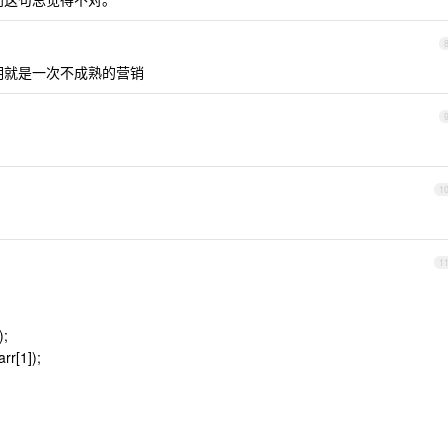
明就是一次不成熟的营销
1
1
);
rr[1]);
。。。