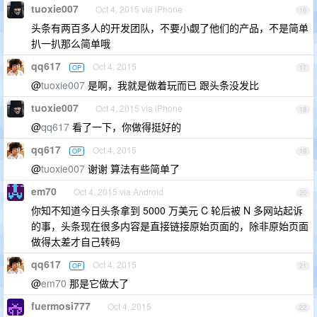
tuoxie007
Oct 4, 2015 via iPhone
16
头条有两百多人的开发团队，不要小觑了他们的产品，不是简单
扒一扒那么简单哦
qq617
Oct 4, 2015
OP
17
@
tuoxie007
是啊，我就是做着玩而已 跟头条没发比
tuoxie007
Oct 4, 2015 via iPhone
18
@
qq617
看了一下，你做得挺好的
qq617
Oct 4, 2015
OP
19
@
tuoxie007
谢谢 算法有些简单了
em70
Oct 4, 2015 via Android
20
你知不知道今日头条拿到 5000 万美元 C 轮后被 N 多网站起诉
的事，头条现在很多内容是直接链接原始页面的，除非原始页面
做得太差才自己转码
qq617
Oct 4, 2015
OP
21
@
em70
那是它做大了
fuermosi777
Oct 4, 2015
22