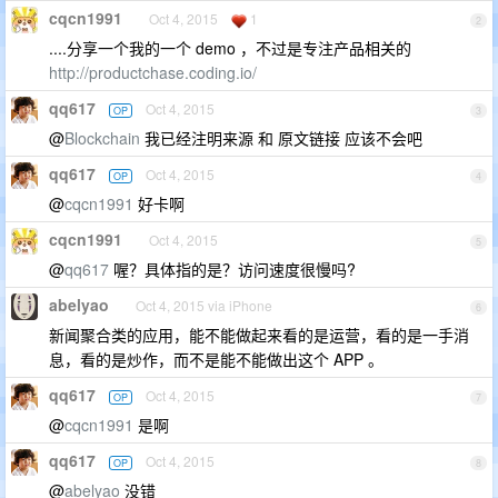
cqcn1991
Oct 4, 2015
1
2
....分享一个我的一个 demo ，不过是专注产品相关的
http://productchase.coding.io/
qq617
Oct 4, 2015
OP
3
@
Blockchain
我已经注明来源 和 原文链接 应该不会吧
qq617
Oct 4, 2015
OP
4
@
cqcn1991
好卡啊
cqcn1991
Oct 4, 2015
5
@
qq617
喔？具体指的是？访问速度很慢吗?
abelyao
Oct 4, 2015 via iPhone
6
新闻聚合类的应用，能不能做起来看的是运营，看的是一手消
息，看的是炒作，而不是能不能做出这个 APP 。
qq617
Oct 4, 2015
OP
7
@
cqcn1991
是啊
qq617
Oct 4, 2015
OP
8
@
abelyao
没错