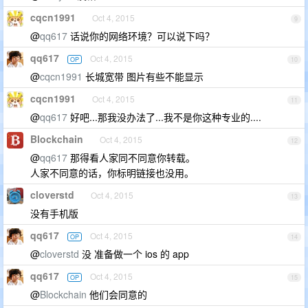
cqcn1991
Oct 4, 2015
9
@
qq617
话说你的网络环境？可以说下吗？
qq617
Oct 4, 2015
OP
10
@
cqcn1991
长城宽带 图片有些不能显示
cqcn1991
Oct 4, 2015
11
@
qq617
好吧...那我没办法了...我不是你这种专业的....
Blockchain
Oct 4, 2015
12
@
qq617
那得看人家同不同意你转载。
人家不同意的话，你标明链接也没用。
cloverstd
Oct 4, 2015
13
没有手机版
qq617
Oct 4, 2015
OP
14
@
cloverstd
没 准备做一个 ios 的 app
qq617
Oct 4, 2015
OP
15
@
Blockchain
他们会同意的