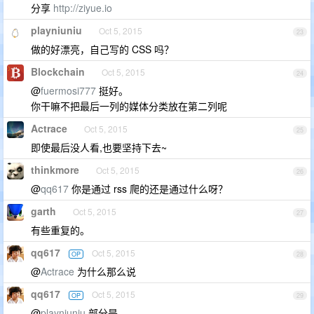
分享
http://ziyue.io
playniuniu
Oct 5, 2015
23
做的好漂亮，自己写的 CSS 吗？
Blockchain
Oct 5, 2015
24
@
fuermosi777
挺好。
你干嘛不把最后一列的媒体分类放在第二列呢
Actrace
Oct 5, 2015
25
即使最后没人看,也要坚持下去~
thinkmore
Oct 5, 2015
26
@
qq617
你是通过 rss 爬的还是通过什么呀？
garth
Oct 5, 2015
27
有些重复的。
qq617
Oct 5, 2015
OP
28
@
Actrace
为什么那么说
qq617
Oct 5, 2015
OP
29
@
playniuniu
部分是