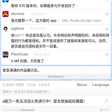
期待 IOS 版本的，如果能参与开发就好了···
efurture
Oct 8, 2015
38
我也推荐一个，这方面的 app ：
http://huidu.lanxijun.com/
zqjilove
Oct 8, 2015
39
@
qq617
你这是自我认可。许多网站有声明版权的，未经授权转
载的行为都是侵权。并不是说提供了链接和来源就可以。当然，
是否被追究侵权是另外一回事。
PixelCode
Oct 8, 2015
40
3.4M 的图...卡死我了
爱意满满的作品展示区。
Advertisement
© 2026 V2EX · 71ms · 3.9.8.5
About
·
Language
券商万一免五开户活动火热进行中！
›
a股万一免五活动火热进行中！留言就抽鼠标键盘！
Promoted by
daxiaolian
PRO