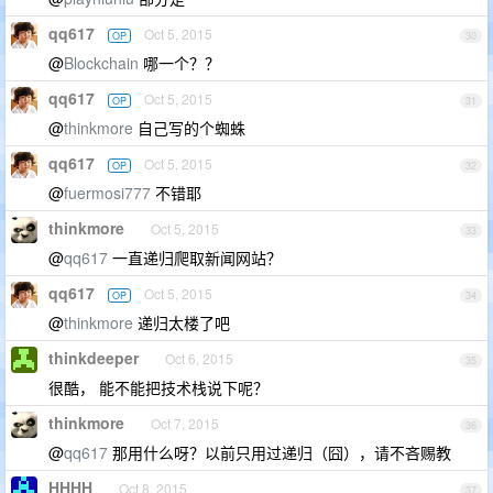
qq617
Oct 5, 2015
OP
30
@
Blockchain
哪一个？？
qq617
Oct 5, 2015
OP
31
@
thinkmore
自己写的个蜘蛛
qq617
Oct 5, 2015
OP
32
@
fuermosi777
不错耶
thinkmore
Oct 5, 2015
33
@
qq617
一直递归爬取新闻网站？
qq617
Oct 5, 2015
OP
34
@
thinkmore
递归太楼了吧
thinkdeeper
Oct 6, 2015
35
很酷， 能不能把技术栈说下呢？
thinkmore
Oct 7, 2015
36
@
qq617
那用什么呀？以前只用过递归（囧），请不吝赐教
HHHH
Oct 8, 2015
37