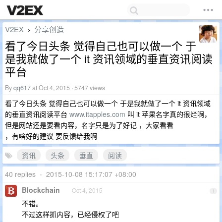
V2EX
分享创造
›
看了今日头条 觉得自己也可以做一个 于
是我就做了一个 it 资讯领域的垂直资讯阅读
平台
By
qq617
at Oct 4, 2015 · 5747 views
看了今日头条 觉得自己也可以做一个 于是我就做了一个 it 资讯领域
的垂直资讯阅读平台
www.itapples.com
叫 it 苹果名字真的很烂啊，
但是网站还是要看内容，名字只是为了好记 ，大家看看
，有啥好的建议 要反馈给我啊
资讯
头条
垂直
阅读
40 replies
•
2015-10-08 15:17:07 +08:00
Blockchain
Oct 4, 2015
1
不错。
不过这样抓内容，已经侵权了吧