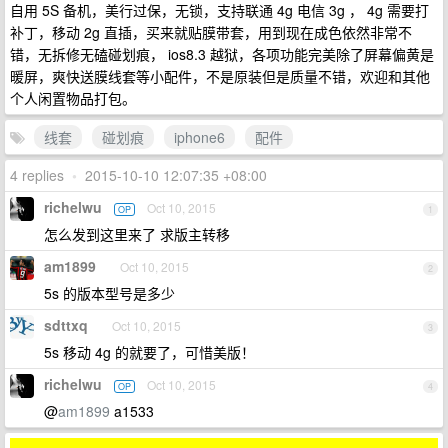
自用 5S 备机，美行过保，无锁，支持联通 4g 电信 3g ， 4g 需要打
补丁，移动 2g 直插，买来就贴膜带套，用到现在成色依然非常不
错，无拆修无磕碰划痕， ios8.3 越狱，各项功能完美除了屏幕偏黄是
暖屏，爽快送膜线套等小配件，不是原装但是质量不错，欢迎和其他
个人闲置物品打包。
线套
碰划痕
iphone6
配件
4 replies
•
2015-10-10 12:07:35 +08:00
richelwu
Oct 10, 2015
OP
1
怎么发到这里来了 求版主转移
am1899
Oct 10, 2015
2
5s 的版本型号是多少
sdttxq
Oct 10, 2015
3
5s 移动 4g 的就要了，可惜美版！
richelwu
Oct 10, 2015
OP
4
@
am1899
a1533