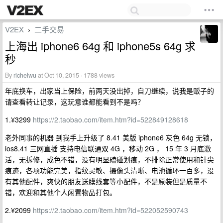
V2EX
二手交易
›
上海出 iphone6 64g 和 iphone5s 64g 求
秒
By
richelwu
at Oct 10, 2015 · 1788 views
年底换车，出家当上保险，前两天没出掉，自刀继续，说我是贩子的
请查看转让记录，这玩意谁都能看到不是吗？
1.¥3299
https://2.taobao.com/item.htm?id=522849128618
老外同事的机器 到我手上升级了 8.41 美版 iphone6 灰色 64g 无锁，
ios8.41 三网直插 支持电信联通双 4G ，移动 2G ， 15 年 3 月底激
活，无拆修，成色不错，没有明显磕碰划痕，不排除正常使用和针尖
痕迹，各项功能完美，指纹灵敏、摄像头清晰、电池循环一百多，没
有其他配件，爽快的朋友送膜线套等小配件，不是原装但是质量不
错，欢迎和其他个人闲置物品打包。
2.¥2099
https://2.taobao.com/item.htm?id=522052590743