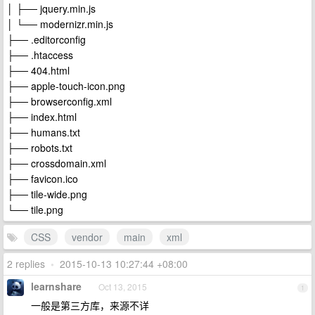
│ ├── jquery.min.js
│ └── modernizr.min.js
├── .editorconfig
├── .htaccess
├── 404.html
├── apple-touch-icon.png
├── browserconfig.xml
├── index.html
├── humans.txt
├── robots.txt
├── crossdomain.xml
├── favicon.ico
├── tile-wide.png
└── tile.png
CSS
vendor
main
xml
2 replies
•
2015-10-13 10:27:44 +08:00
learnshare
Oct 13, 2015
1
一般是第三方库，来源不详