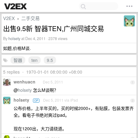
V2EX
二手交易
›
出售9.5新 智器TEN,广州同城交易
By
holsety
at Dec 4, 2011 · 2378 views
如题,价格M谈.
智器
ten
9.5
5 replies
•
1970-01-01 08:00:00 +08:00
wenhuacn
Dec 5, 2011
1
@
holsety
怎么M谈啊？
holsety
Dec 5, 2011 via iPad
OP
2
公布价格，上半年买的，买的时候2000+，有贴膜，包装发票齐
全。看电子书绝对爽过ipad。
现在1200出，大刀请绕道。