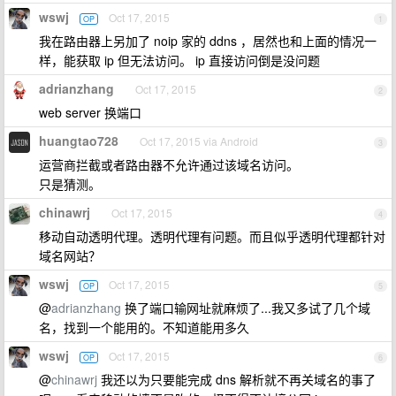
wswj
Oct 17, 2015
OP
1
我在路由器上另加了 noip 家的 ddns ，居然也和上面的情况一
样，能获取 ip 但无法访问。 ip 直接访问倒是没问题
adrianzhang
Oct 17, 2015
2
web server 换端口
huangtao728
Oct 17, 2015 via Android
3
运营商拦截或者路由器不允许通过该域名访问。
只是猜测。
chinawrj
Oct 17, 2015
4
移动自动透明代理。透明代理有问题。而且似乎透明代理都针对
域名网站？
wswj
Oct 17, 2015
OP
5
@
adrianzhang
换了端口输网址就麻烦了...我又多试了几个域
名，找到一个能用的。不知道能用多久
wswj
Oct 17, 2015
OP
6
@
chinawrj
我还以为只要能完成 dns 解析就不再关域名的事了