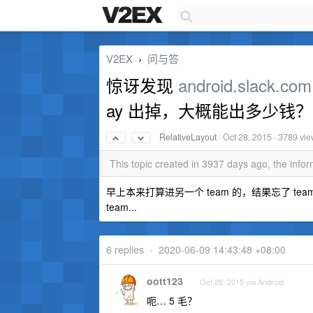
V2EX
问与答
›
惊讶发现
android.slack.com
ay 出掉，大概能出多少钱？
RelativeLayout
·
Oct 28, 2015
· 3789 vi
This topic created in 3937 days ago, the inf
早上本来打算进另一个 team 的，结果忘了 team
team...
6 replies
•
2020-06-09 14:43:48 +08:00
oott123
Oct 28, 2015 via Android
呃… 5 毛？