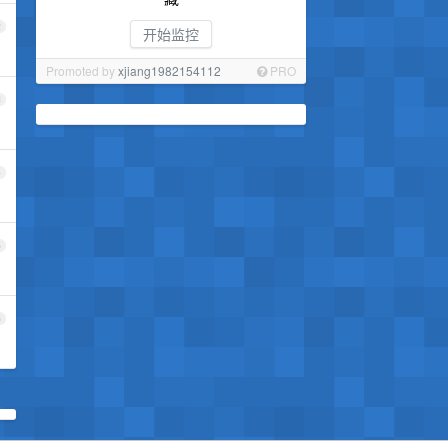
2
开始监控
Promoted by
xjiang1982154112
PRO
3
4
5
6