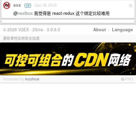
sox
Dec 18, 2015
OP
4
@
nextbox
我觉得是 react-redux 这个绑定比较难用
© 2026 V2EX · 25ms · 3.9.8.5
About
·
Language
重新掌控应用安全加速
Promoted by
AxisNow
PRO