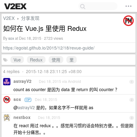
V2EX
分享发现
›
如何在 Vue.js 里使用 Redux
By
sox
at Dec 18, 2015 · 2723 views
https://egoist.github.io/2015/12/18/revue-guide/
Vue
Redux
使用
里
4 replies
•
2015-12-18 23:11:25 +08:00
astrayV2
Dec 18, 2015 via Android
1
count as counter 是因为 data 里 return 的叫 counter ？
sox
Dec 18, 2015
OP
2
@
astrayV2
是的，如果名字不一样就用 as
nextbox
Dec 18, 2015
3
在 react 用过 redux 。。感觉用习惯的话会特别方便。。但是刚
开始十分痛苦。。