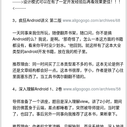
------>设计模式可以在有了一定开发经验后再看效果更佳！！！
<--------
3，疯狂Android讲义 第二版
www.aligogogo.com/archives/68
一天同事来我住所玩，随便翻弄书架，随口问，你不是搞
Android的么？我说，是啊。“那奇怪了，怎么一本这方面的书籍
都没有，看来你平时没少划水。”他回到。就这样有了这本大全
类型的android开发书籍，放在我的柜子里。
推荐理由：同一时间买了三本类型差不多的书，这本无论是例子
还是文章结构都会好一点。这本书很厚，字小，作者是铁了心往
里面塞东西了。当工具书偶尔翻翻不错的。
4，深入理解Android 1、2卷
www.aligogogo.com/archives/58
导师准备了一个讲座，题目是深入理解view。讲了2小时，期间
我仿佛置身于云端，差点都睡着了，突然被导师提问，当时蒙
了，也囧了。事后另外一同事向我推荐了这本书，果断拿下。
推荐理由：作者的文笔流畅，见解独到，而且系统地，深入地讲