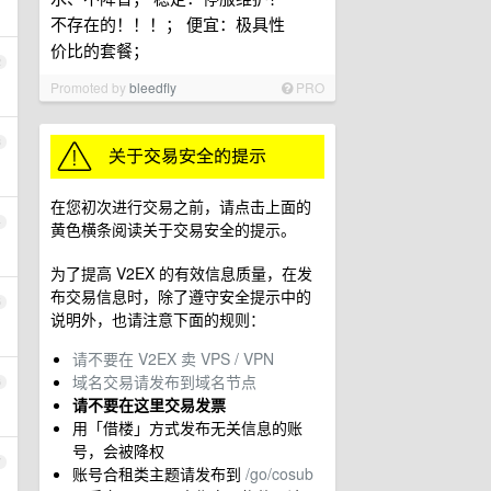
不存在的！！！； 便宜：极具性
价比的套餐；
2
Promoted by
bleedfly
PRO
3
在您初次进行交易之前，请点击上面的
4
黄色横条阅读关于交易安全的提示。
为了提高 V2EX 的有效信息质量，在发
布交易信息时，除了遵守安全提示中的
5
说明外，也请注意下面的规则：
请不要在 V2EX 卖 VPS / VPN
域名交易请发布到域名节点
6
请不要在这里交易发票
用「借楼」方式发布无关信息的账
号，会被降权
7
账号合租类主题请发布到
/go/cosub