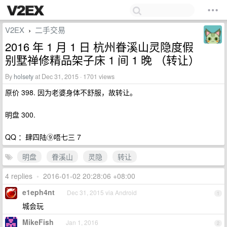
V2EX
二手交易
›
2016 年 1 月 1 日 杭州眷溪山灵隐度假
别墅禅修精品架子床 1 间 1 晚 （转让）
By
holsety
at Dec 31, 2015 · 1701 views
原价 398. 因为老婆身体不舒服，故转让。
明盘 300.
QQ ：肆四陆⑨唔七三 7
明盘
眷溪山
灵隐
转让
4 replies
•
2016-01-02 20:28:06 +08:00
e1eph4nt
Dec 31, 2015 via Android
1
城会玩
MikeFish
Jan 1, 2016
2