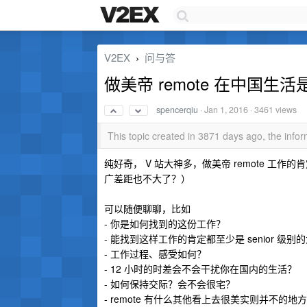
V2EX
问与答
›
做美帝 remote 在中国
spencerqiu
·
Jan 1, 2016
· 3461 views
This topic created in 3871 days ago, the inf
纯好奇， V 站大神多，做美帝 remote 工
广差距也不大了？）
可以随便聊聊，比如
- 你是如何找到的这份工作？
- 能找到这样工作的肯定都至少是 senior 
- 工作过程、感受如何？
- 12 小时的时差会不会干扰你在国内的生活？
- 如何保持交际？会不会很宅？
- remote 有什么其他看上去很美实则并不的地