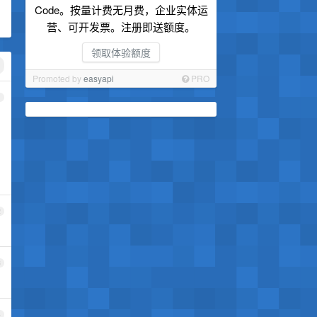
Code。按量计费无月费，企业实体运
营、可开发票。注册即送额度。
领取体验额度
Promoted by
easyapi
PRO
1
2
3
4