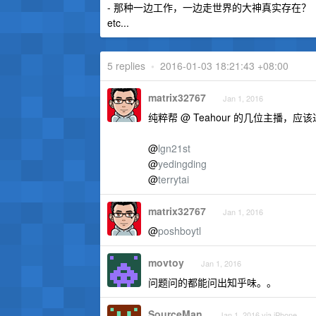
- 那种一边工作，一边走世界的大神真实存在？
etc...
5 replies
•
2016-01-03 18:21:43 +08:00
matrix32767
Jan 1, 2016
纯粹帮 @ Teahour 的几位主播，应该过去
@
lgn21st
@
yedingding
@
terrytai
matrix32767
Jan 1, 2016
@
poshboytl
movtoy
Jan 1, 2016
问题问的都能问出知乎味。。
SourceMan
Jan 1, 2016 via iPhone