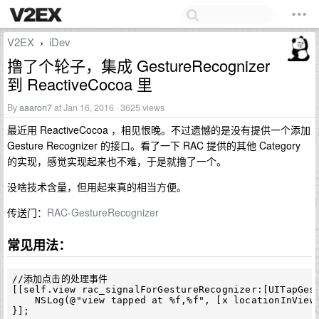
V2EX
iDev
›
撸了个轮子，集成 GestureRecognizer
到 ReactiveCocoa 里
By
aaaron7
at Jan 16, 2016 · 3625 views
最近用 ReactiveCocoa ，相见恨晚。不过遗憾的是没有提供一个添加
Gesture Recognizer 的接口。看了一下 RAC 提供的其他 Category
的实现，感觉实现起来也不难，于是就撸了一个。
没啥技术含量，但用起来真的相当方便。
传送门：
RAC-GestureRecognizer
常见用法：
//添加点击的处理事件
[[
self
.
view
rac_signalForGestureRecognizer
:[
UITapGes
NSLog
(
@"view tapped at %f,%f"
,
[
x
locationInView
}];