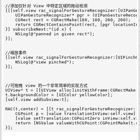
//添加仅针对 View 中特定区域的拖动检测
[[[
self
.
view
rac_signalForGestureRecognizer
:[
UIPanGe
UIPanGestureRecognizer
*
pgr
=
(
UIPanGestureRecog
CGRect
rect
=
CGRectMake
(
100
,
100
,
200
,
200
);
return
CGRectContainsPoint
(
rect
,
[
pgr
locationIn
}]
subscribeNext
:
^
(
id
x
)
{
NSLog
(
@"panned in given rect"
);
}];
//缩放事件
[[
self
.
view
rac_signalForGestureRecognizer
:[
UIPinchG
NSLog
(
@"view pinched"
);
}];
//可拖拽 view 的一个非常简单的实现方式
UIView
*
t
=
[[
UIView
alloc
]
initWithFrame
:
CGRectMake
(
t
.
backgroundColor
=
[
UIColor
yellowColor
];
[
self
.
view
addSubview
:
t
];
RAC
(
t
,
center
)
=
[[
t
rac_signalForGestureRecognizer
:[
CGPoint
p
=
[
value
translationInView
:
self
.
view
];
[
value
setTranslation
:
CGPointZero
inView
:
self
.
vi
return
[
NSValue
valueWithCGPoint
:
CGPointMake
(
t
.
c
}];