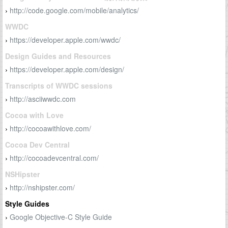
http://code.google.com/mobile/analytics/
›
WWDC
https://developer.apple.com/wwdc/
›
Design Guides and Resources
https://developer.apple.com/design/
›
Transcripts of WWDC sessions
http://asciiwwdc.com
›
Cocoa with Love
http://cocoawithlove.com/
›
Cocoa Dev Central
http://cocoadevcentral.com/
›
NSHipster
http://nshipster.com/
›
Style Guides
Google Objective-C Style Guide
›