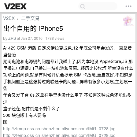
V2EX
二手交易
›
出个自用的 iPhone5
By
ZRS
at Jan 27, 2016 · 1788 views
A1429 GSM 港版,自定义伊拉克成色,12 年底公司年会发的,一直拿着
当备胎
期间电池和电源键的问题都让我碰上了,因为本地没 AppleStore,JS 那
里换过电源键,自己换过一块电池和屏幕...经历比较坎坷,所幸没有什么
功能上的问题,就是有时候开机会提示 SIM 卡故障,重启就好,不知道是
手机问题还是这张剪过的联通卡的问题...屏幕有很多小划痕,主划痕一
条
年会又发了台 6s,这拿在手里也没什么用了 不知道这种成色还能出多
少
盒子还在,配件倒是不剩什么了
500 块包顺丰有人要吗
图:
http://ztemp.oss-cn-shenzhen.aliyuncs.com/IMG_0728.jpg
http://ztemp.oss-cn-shenzhen.aliyuncs.com/IMG_0729.jpg