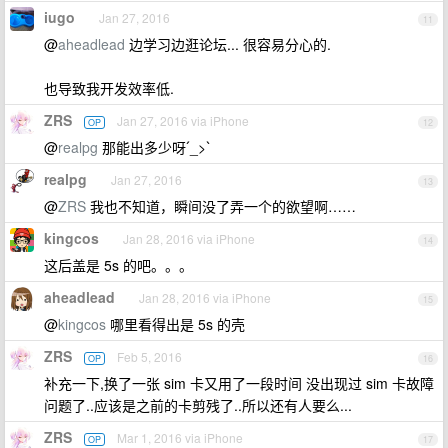
iugo
Jan 27, 2016
11
@
aheadlead
边学习边逛论坛... 很容易分心的.
也导致我开发效率低.
ZRS
Jan 27, 2016 via iPhone
OP
12
@
realpg
那能出多少呀ˊ_>ˋ
realpg
Jan 27, 2016
13
@
ZRS
我也不知道，瞬间没了弄一个的欲望啊……
kingcos
Jan 28, 2016 via iPhone
14
这后盖是 5s 的吧。。。
aheadlead
Jan 28, 2016 via iPhone
15
@
kingcos
哪里看得出是 5s 的壳
ZRS
Feb 5, 2016
OP
16
补充一下,换了一张 sim 卡又用了一段时间 没出现过 sim 卡故障
问题了..应该是之前的卡剪残了..所以还有人要么...
ZRS
Mar 1, 2016 via iPhone
OP
17