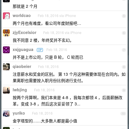
那就是 2 个月
worldcao
Feb 18, 2016 via iPhone
5
两个月也有难度，看公司年度财报吧…
zjyExcelsior
Feb 18, 2016 via iPhone
6
我不同意 2 楼，年终奖并不玄幻。
xsjguagua
Feb 18, 2016
OP
7
并不是上市公司，只是 B 轮， C 轮而已
qiaobeier
Feb 18, 2016
8
注意薪水和奖金的区别。 第 13 个月这种需要体现在合同内。如
果离职也需要按入职月份比例进行支付。
lwbjing
Feb 18, 2016
9
按两个月算啊，我们本来是 4-8 ，我每次都领 4 ，后面薪酬改
革，变成 3-8 ，然后这次妥妥领了 3...
yuriko
Feb 18, 2016
10
金字塔型的……大多数人都是最小值