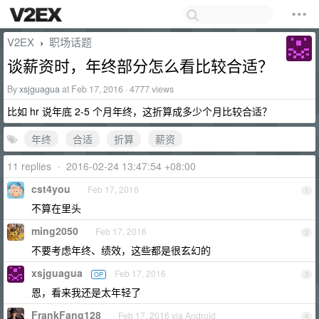
V2EX
职场话题
›
谈薪资时，年终部分怎么看比较合适？
By
xsjguagua
at Feb 17, 2016 · 4777 views
比如 hr 说年底 2-5 个月年终，这折算成多少个月比较合适？
年终
合适
折算
薪资
11 replies
•
2016-02-24 13:47:54 +08:00
cst4you
Feb 17, 2016
1
不算在里头
ming2050
Feb 17, 2016
2
不要考虑年终、绩效，这些都是很玄幻的
xsjguagua
Feb 17, 2016
OP
3
恩，看来我还是太年轻了
FrankFang128
Feb 17, 2016 via Android
4