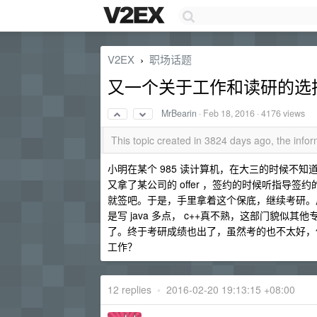
V2EX
职场话题
›
又一个关于工作和读研的选
MrBearin
·
Feb 18, 2016
· 4176 views
This topic created in 3824 days ago, the inf
小明在某个 985 读计算机，在大三的时候不
又拿了某公司的 offer ，签约的时候听指
就签吧。于是，手里拿着这个保底，继续考研。
是写 java 多点， c++真不熟，这部门貌
了。终于考研成绩也出了，虽然考的也不太好，
工作？
12 replies
•
2016-02-20 19:13:15 +08:00