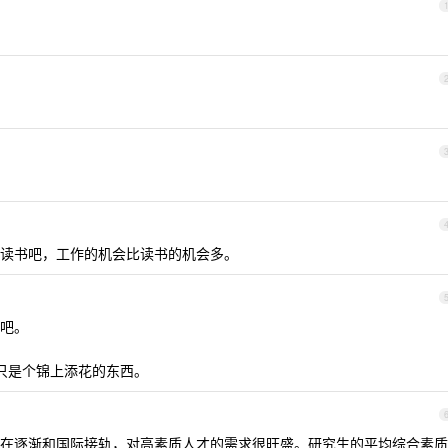
是读书吧，工作的机会比读书的机会多。
吧。
历只是个锦上添花的东西。
在逐渐和国际接轨，对高素质人才的需求很旺盛。研究生的平均综合素质