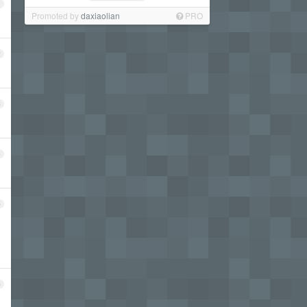
1
Promoted by
daxiaolian
PRO
2
3
4
5
6