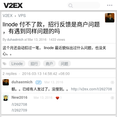
V2EX
VPS
›
linode 付不了款，招行反馈是商户问题
，有遇到同样问题的吗
By
duhastmich
at Mar 13, 2016 · 1433 views
这个月还自动扣过一笔， linode 最近貌似出过什么问题，也没关
心。。
Linode
招行
商户
问题
2 replies
•
2016-03-13 14:58:42 +08:00
duhastmich
Mar 13, 2016
OP
1
额。。已经有人发过了，没搜到。。
http://v2ex.com/t/262708
New2016
Mar 13, 2016
1
2
/t/262708
/t/262709