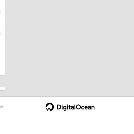
1
2
ge