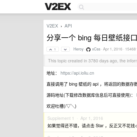
V2EX
API
›
分享一个 bing 每日壁纸接
Heroy
·
xCss
·
Apr 1, 2016
· 15468 
1
This topic created in 3780 days ago, the inf
地址：
https://api.ioliu.cn
直接调用了 bing 壁纸的 api ，将返回的数据存
源码地址(下载修改数据库信息后可直接使用)：
欢迎吐槽(/▽╲)
Supplement 1 ·
Apr 1, 2016
如果觉得还不错，请点击 Star ，反正又不花钱<(