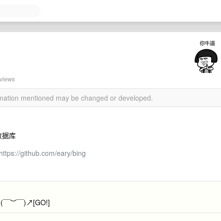
口
views
ormation mentioned may be changed or developed.
数据库
https://github.com/eary/bing
￣︶￣)↗[GO!]