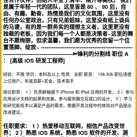
佳合作伙伴；创始人毕业于清华、南开等高校。 我们
是属于年轻一代的团队，这里皆是 80 、 90 后，自
由、有趣、勤奋、热情是我们的文化氛围，这里没有
任何办公室政治，只有兄弟姐妹，这里没有纸上谈兵
的马谡，有的是一群务实的理想主义者，这里更没有
独裁的老板，因为我们每一个人都是决策者~这里的舞
台不愿绚丽，但求温馨，我们愿为优秀的您留一个位
置落脚、绽放~ --------------------------------------------------
--------------------------------------✄锋利的分割线 职位 A
： [高级 iOS 研发工程师]
经验：不限 学历：本科及以上 性质：全职 薪资： 15k-30k 职位诱惑 :
上亿用户，年底双薪+奖金，技术高手
岗位职责： 1 ）负责鲜柚旗下 iPhone 和 iPad 应用的开发； 2 ）参与
应用设计文档的起草和完善，参与服务器交互接口的设计； 3 ）学习
和研究新技术以满足产品的需求，根据开发过程中的体验对产品提出
改进建议。
任职要求： 1 ）热爱移动互联网，相信产品改变世
界； 2 ）熟悉 iOS 系统，熟悉 iOS 软件的开发、测