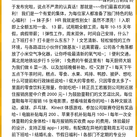
于发布完啦，说点不严肃的认真话！那就是~~~你们最喜欢的福
利！ 我们是一个有爱的集体，为每位家人都准备了独门特色的贴
心福利！ |→ 妹子多！ HR 我就是性别女！虽然不漂亮！ l 入职
即上全额五险一金、 13 薪，试用期全额工资，每年 10-15 天年
假，病假带薪； l 弹性工作，周末双休，时间自己安排，什么？
上下班打卡？打卡是什么东东？？ l 文艺清新、轻松愉悦的工作
环境，与各路逗比小伙伴们做基友~ l 远离雾霾，公司各个角落都
放了小米空气净化器，让你呼吸最清新的氧气哈~； l 便利交通，
离北苑地铁站步行 5 分钟； l 免费的午餐这里有！每天厨师大姐
为我们做 6 菜一汤、以及加班晚餐补助，哎~又胖了~ l 每天下午
五点下午茶时间，糕点、零食、水果、鸡排、鸭脖、披萨、想吃
什么可提前和行政妹纸说哈~ l 偌大的零食柜，只因零食太多了~
里面的零食饮料无限量，你就吃吧~ l 转正员工若搬到公司附近居
住报销房屋中介费 2000 元~ l 为鼓励童鞋们的文艺逗比风，每位
童鞋每年可报销 16 张电影票，想看啥就看你的哈~ l 各种文娱活
动，桌球、乒乓球、 Kinect 体感游戏、参加公司联赛夺冠有奖品
哈~ l 电脑补贴每月 200 、苹果手机补贴每月 100~ l 每年一次全
体童鞋的全身体检~ l 每月报销购买收费 app 的费用，体验最好
的设计，支持正版 app~ l 对啦，有配偶在异地的童鞋周五可以提
前下班哈~ l 结婚礼金、节假日福利~ l 各部门不定期的专业分