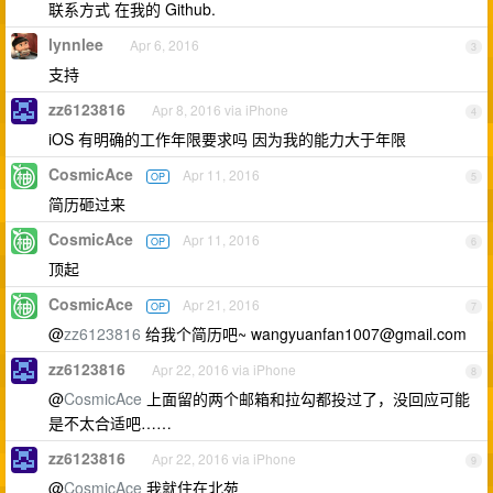
联系方式 在我的 Github.
lynnlee
Apr 6, 2016
3
支持
zz6123816
Apr 8, 2016 via iPhone
4
iOS 有明确的工作年限要求吗 因为我的能力大于年限
CosmicAce
Apr 11, 2016
OP
5
简历砸过来
CosmicAce
Apr 11, 2016
OP
6
顶起
CosmicAce
Apr 21, 2016
OP
7
@
zz6123816
给我个简历吧~
wangyuanfan1007@gmail.com
zz6123816
Apr 22, 2016 via iPhone
8
@
CosmicAce
上面留的两个邮箱和拉勾都投过了，没回应可能
是不太合适吧……
zz6123816
Apr 22, 2016 via iPhone
9
@
CosmicAce
我就住在北苑