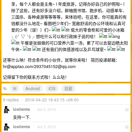
享，每个人都会是主角~ l 年度旅游，记得办好自己的护照啦~ l
除了这些，还有好多没介绍，鲜柚图书馆、跑步机、动感单车、
三国杀、各种桌游等等等等，来体验吧，在这里，你可能真的有
钱都没什么地花~ 看图吧少年们~ 宽敞舒适的办公环境和认真可
爱的少年（误！）们~
偌大的零食柜和可爱的小冰箱
╮(╯▽╰)╭ 想吃什么可以和行政妹子说的哈！
午餐是张姐做的可口营养六菜一汤，累了可以去窗边晒太阳
午休~
还有我们的体感游戏以及乒乓球室~
还等什么呐！符合条件的小伙伴，就等你来啦！ 简历投递邮箱：
hr@apptao.com
/
2937045152@qq.com
记得留下你的联系方式啦！么么哒！
ttt
Android
iOS
双薪
9 replies
•
2016-04-22 18:43:15 +08:00
iositems
Apr 5, 2016
1
支持一下.
iositems
Apr 5, 2016
2