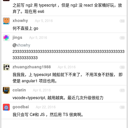
之前写 ng2 用 typescript ，但是 ng2 没 react 全家桶好玩，放
弃了。现在用 es6
xhowhy
Apr 5, 2016
14
何不直接上 go
jings
Apr 5, 2016
15
@
xhowhy
2333333333333333333333333333333333333333333333333
33333333333
zhuangzhuang1988
Apr 6, 2016
16
我我我，上 typescirpt 贼船就下不来了， 不用浑身不舒服， 即
使是 angular1 项目也用。
colatin
Apr 6, 2016
17
vscode+typescript, 越用越爽。最近几次升级很给力
goodbai
Apr 22, 2016
18
我只会写 C#和 JS ，然后用 TS 很爽啊。