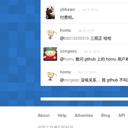
ybbswc
Apr 8, 2016
付费呗。
homu
Apr 8, 2016
@
b821025551b
三观正 哈哈
congeec
Apr 8, 2016
@
homu
敢问 github 上的 homu 
homu
Apr 11, 2016
@
congeec
没啥关系… 我 github 不
About
·
Help
·
Advertise
·
Blog
·
API
创意工作者们的社区