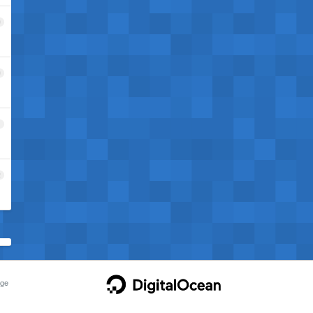
9
0
1
2
ge