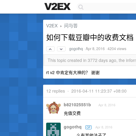
V2EX
问与答
›
如何下载豆瓣中的收费文档
gogothq
·
Apr 8, 2016
· 4204 views
This topic created in 3772 days ago, the inf
rt v2 中肯定有大神的？ 谢谢
12 replies
•
2016-04-11 11:23:37 +08:00
b821025551b
Apr 8, 2016
充值交费
gogothq
Apr 8, 2016
OP
。。。么有其他法子了