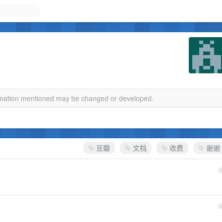
ormation mentioned may be changed or developed.
豆瓣
文档
收费
谢谢