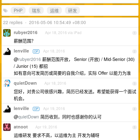
PHP
瑞东
运维
研发
22 replies
•
2016-05-06 10:54:49 +08:00
rubyer2016
Apr 18, 2016 via iPad
1
薪酬范围？
lenville
Apr 18, 2016
OP
2
@
rubyer2016
薪酬范围开放， Senior (开放) / Mid-Senior (30)
/ Junior (15) 都招
如有意向可发简历或简要的自我介绍，实际 Offer 以能力为准
quietDown
Apr 18, 2016
3
您好，对贵公司很感兴趣，简历已经发送。希望能获得一个面试
机会。
lenville
Apr 19, 2016
OP
4
@
quietDown
简历收到，同时也感谢你的认可
atnoot
Apr 19, 2016
5
运维研发 要求不高，以运维为主 开发为辅呀