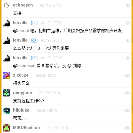
echoescn
Apr 19, 2016
6
支持
lenville
Apr 20, 2016
OP
7
@
atnoot
嗯，初期主运维，后期会根据产品需求做相应开发
lenville
Apr 20, 2016
OP
8
么么哒 (づ￣ 3 ￣)づ 等你来耍
lenville
Apr 20, 2016
OP
9
@
echoescn
看 8 楼哈哈，没 @ 到你
xjx0524
Apr 20, 2016
10
招实习么
rainyjune
Apr 20, 2016
11
支持远程工作么？
hiluluke
Apr 21, 2016
12
帮顶。。。
MIKUScallion
Apr 22, 2016
13