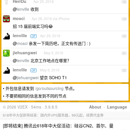
HerrDu
Apr 25, 2016
18
@
lenville
收到
mosci
Apr 28, 2016 via iPhone
19
招 15 届前端实习吗😂
lenville
Apr 29, 2016
OP
20
@
mosci
亲发一下简历吧，正文有传送门 : )
jiehuangwei
May 5, 2016
21
@
lenville
北京工作地点在哪里？
lenville
May 6, 2016
OP
22
@
jiehuangwei
望京 SOHO T1
• 外包信息请发到
/go/outsourcing
节点。
• 不要把相同的信息发到不同的节点
© 2026 V2EX · 54ms · 3.9.8.5
About
·
Language
618年中大促即将结束：国内外VPS服务器，99元起，续费代金券
[即将结束] 腾讯云618年中大促活动：硅谷CN2、首尔、曼