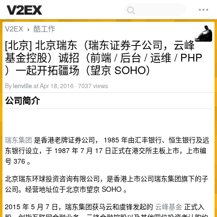
V2EX
酷工作
›
[北京] 北京瑞东（瑞东证券子公司，云峰
基金控股）诚招（前端 / 后台 / 运维 / PHP
）一起开拓疆场（望京 SOHO）
By
lenville
at Apr 18, 2016 · 7037 views
公司简介
瑞东集团
是香港老牌证券公司， 1985 年由汇丰银行、恒生银行及远
东银行设立，于 1987 年 7 月 17 日正式在港交所主板上市，上市编
号 376 。
北京瑞东环球投资咨询有限公司，是香港上市公司瑞东集团旗下的子
公司。经营地址位于北京市望京 SOHO 。
2015 年 5 月 7 日，瑞东集团获马云和虞锋发起的
云峰基金
正式入