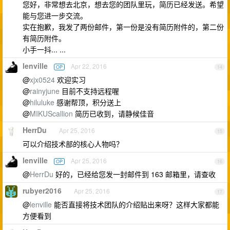
您好，非常想去北京，想去您的团队里玩，简历已经发送。希望
能与您进一步交流。
实在抱歉，我发了两份邮件，第一份是没有简历附件的，第二份
有简历附件。
小手一抖... ...
lenville
Apr 22, 2016
OP
14
@
xjx0524
欢迎实习
@
rainyjune
目前不支持远程喔
@
hiluluke
感谢帮顶，积分送上
@
MIKUScallion
简历已收到，请静候佳音
HerrDu
Apr 25, 2016
15
可以介绍技术部的核心人物吗？
lenville
Apr 25, 2016
OP
16
@
HerrDu
好的，已经给您发一封邮件到 163 邮箱里，请查收
rubyer2016
Apr 25, 2016
17
@
lenville
能否直接将技术团队的介绍贴出来呀？这样大家都能
方便看到