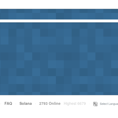
·
FAQ
·
Solana
·
2793 Online
Highest 6679
·
Select Langua