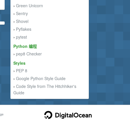
Green Unicorn
›
Sentry
›
Shovel
›
Pyflakes
›
pytest
›
Python 编程
pep8 Checker
›
Styles
PEP 8
›
Google Python Style Guide
›
Code Style from The Hitchhiker's
›
Guide
ge