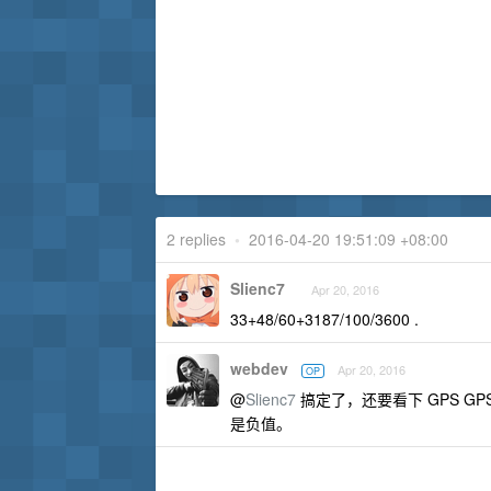
2 replies
•
2016-04-20 19:51:09 +08:00
Slienc7
Apr 20, 2016
33+48/60+3187/100/3600 .
webdev
Apr 20, 2016
OP
@
Slienc7
搞定了，还要看下 GPS GPSLa
是负值。