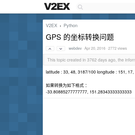
V2EX
Python
›
GPS 的坐标转换问题
webdev
·
Apr 20, 2016
· 2772 views
This topic created in 3762 days ago, the inf
latitude : 33, 48, 3187/100 longitude : 151, 17,
如果转换为如下格式 ：
-33.80885277777777, 151.28343333333333