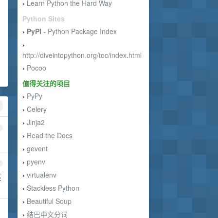
Learn Python the Hard Way
›
Python Sites
PyPI
- Python Package Index
›
›
http://diveintopython.org/toc/index.html
Pocoo
›
值得关注的项目
PyPy
›
Celery
›
Jinja2
›
1
Read the Docs
›
gevent
›
pyenv
›
2
virtualenv
›
还
Stackless Python
›
Beautiful Soup
›
结巴中文分词
›