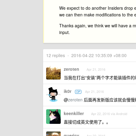
We expect to do another Insiders drop ea
we can then make modifications to the ex
Thanks again, we think we will have a 
input.
12 replies
•
2016-04-22 10:35:09 +08:00
zeroten
Apr 21, 2016
当我在打出“安装”两个字才能装插件
ik0r
Apr 21, 2016
OP
@
zeroten
后面再发新版应该就会慢慢
keenkiller
Apr 22, 2016 via Android
直接切成英文使用了。。
quericy
Apr 22, 2016