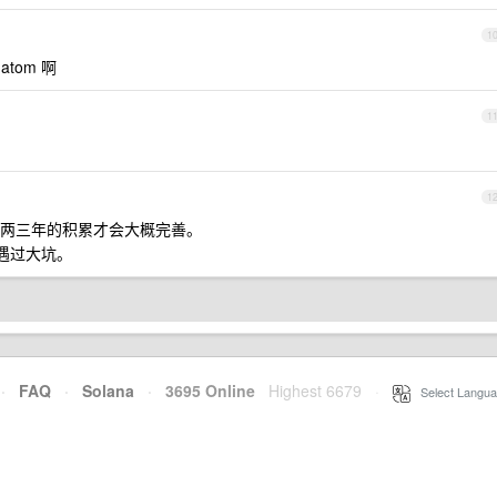
1
tom 啊
1
1
两三年的积累才会大概完善。
算遇过大坑。
·
FAQ
·
Solana
·
3695 Online
Highest 6679
·
Select Langua