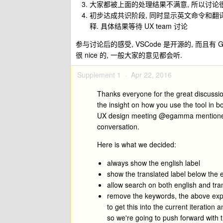
大家都被上面的处理结果不满意, 所以讨论很热烈, 
初步达成共识阶段, 同时显示英文命令和翻
释. 具体结果等待 UX team 讨论
参与讨论后的感受, VSCode 是开源的, 而且有
很 nice 的, 一般大家的意见都会听.
Supplement 1 ·
Apr 22, 2016
Thanks everyone for the great discussion
the insight on how you use the tool in b
UX design meeting @egamma mentioned a
conversation.
Here is what we decided:
always show the english label
show the translated label below the 
allow search on both english and tra
remove the keywords, the above ex
to get this into the current iteration
so we're going to push forward with t