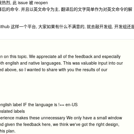
此 issue 被 reopen
译后的命令. 并且以英文命令为主, 翻译后的文字简单作为对英文命令的解
 Github 这样一个平台, 大家如果有什么不满意的, 就去敲开发组, 开发组还
 on this topic. We appreciate all of the feedback and especially
oth english and native languages. This was valuable input into our
bove, so I wanted to share with you the results of our
english label IF the language is !== en-US
nslated labels
perience makes these unnecessary We only have a small window
 and given the feedback here, we think we've got the right design,
his plan.