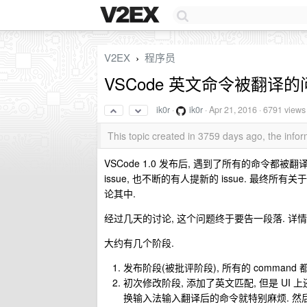
V2EX
程序员
›
VSCode 英文命令被翻译
ik0r
·
ik0r
·
Apr 21, 2016
· 6791 views
This topic created in 3759 days ago, the inf
VSCode 1.0 发布后, 遇到了所有的命令都被
issue, 也不断的有人提新的 issue. 最终所有关于
论其中.
经过几天的讨论, 这个问题终于要告一段落. 详情请见 VS
大约有几个阶段.
发布阶段(被批评阶段), 所有的 comman
初次修改阶段, 添加了英文匹配, 但是 UI
换输入法输入翻译后的命令就特别麻烦. 然后此 is