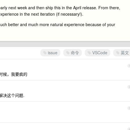
rly next week and then ship this in the April release. From there,
perience in the next iteration (if necessary!).
much better and much more natural experience because of your
issue
命令
VSCode
英文
的时候，我要疯的
解决这个问题.