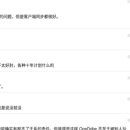
1
有网络的问题，但是客户端同步都很好。
2
3
不太好封，各种十年计划什么的
4
了。
5
也是说没就没
6
确实有脱不了干系的责任。但是感觉这样 OneDribe 不至于被别人玩