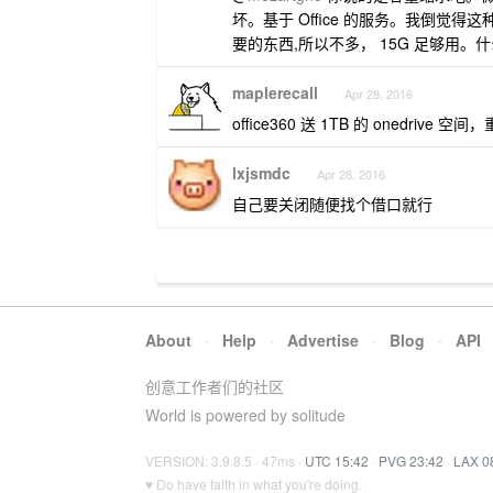
坏。基于 Office 的服务。我倒
要的东西,所以不多， 15G 足够用
maplerecall
Apr 28, 2016
office360 送 1TB 的 onedriv
lxjsmdc
Apr 28, 2016
自己要关闭随便找个借口就行
About
·
Help
·
Advertise
·
Blog
·
API
创意工作者们的社区
World is powered by solitude
VERSION: 3.9.8.5 · 47ms ·
UTC 15:42
·
PVG 23:42
·
LAX 0
♥ Do have faith in what you're doing.