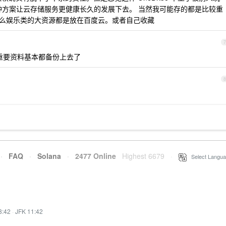
觉得这种方案让云存储服务更健康长久的发展下去。 当然我可能存的都是比较重
。什么娱乐类的大资源都是放在百度云。或者自己收藏
7
e 空间，重要资料基本都备份上去了
8
·
FAQ
·
Solana
·
2477 Online
Highest 6679
·
Select Langua
8:42
·
JFK 11:42