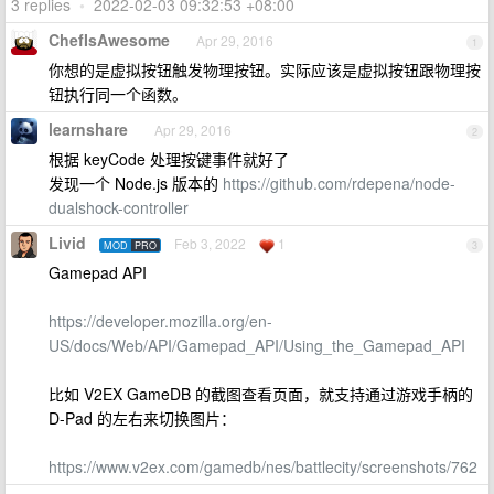
3 replies
•
2022-02-03 09:32:53 +08:00
ChefIsAwesome
Apr 29, 2016
1
你想的是虚拟按钮触发物理按钮。实际应该是虚拟按钮跟物理按
钮执行同一个函数。
learnshare
Apr 29, 2016
2
根据 keyCode 处理按键事件就好了
发现一个 Node.js 版本的
https://github.com/rdepena/node-
dualshock-controller
Livid
Feb 3, 2022
1
MOD
PRO
3
Gamepad API
https://developer.mozilla.org/en-
US/docs/Web/API/Gamepad_API/Using_the_Gamepad_API
比如 V2EX GameDB 的截图查看页面，就支持通过游戏手柄的
D-Pad 的左右来切换图片：
https://www.v2ex.com/gamedb/nes/battlecity/screenshots/762