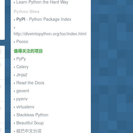
Learn Python the Hard Way
›
Python Sites
PyPI
- Python Package Index
›
›
http://diveintopython.org/toc/index.html
Pocoo
›
值得关注的项目
PyPy
›
1
Celery
›
Jinja2
›
Read the Docs
›
2
gevent
›
pyenv
›
virtualenv
›
3
Stackless Python
›
Beautiful Soup
›
结巴中文分词
4
›