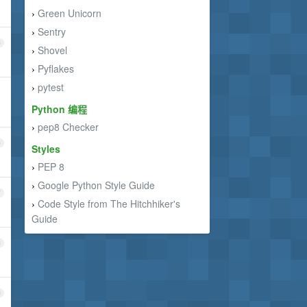
Green Unicorn
›
Sentry
›
5
Shovel
›
Pyflakes
›
pytest
›
Python 编程
pep8 Checker
›
6
Styles
PEP 8
›
Google Python Style Guide
›
7
Code Style from The Hitchhiker's
›
Guide
8
9