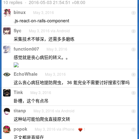
10 replies
•
2016-05-03 21:54:51 +08:00
binux
May 3, 2016
1
.js-react-on-rails-component
Syc
May 3, 2016 via Android
2
采集技术不够深，还需多多磨练
function007
May 3, 2016
3
感觉就是丧心病狂的转义。。
EchoWhale
May 3, 2016
4
这么丧心病狂地提防爬虫， 36 氪完全不需要讨好搜索引擎吗
Tink
May 3, 2016
5
卧槽，这个有点吊
titanp
May 3, 2016 via Android
6
这种站可能怕爬虫直接原文转
popok
May 3, 2016 via iPhone
1
7
正文都是直接在