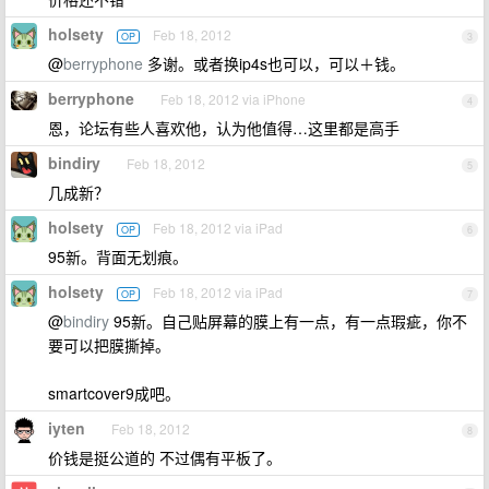
holsety
Feb 18, 2012
OP
3
@
berryphone
多谢。或者换ip4s也可以，可以＋钱。
berryphone
Feb 18, 2012 via iPhone
4
恩，论坛有些人喜欢他，认为他值得…这里都是高手
bindiry
Feb 18, 2012
5
几成新？
holsety
Feb 18, 2012 via iPad
OP
6
95新。背面无划痕。
holsety
Feb 18, 2012 via iPad
OP
7
@
bindiry
95新。自己贴屏幕的膜上有一点，有一点瑕疵，你不
要可以把膜撕掉。
smartcover9成吧。
iyten
Feb 18, 2012
8
价钱是挺公道的 不过偶有平板了。