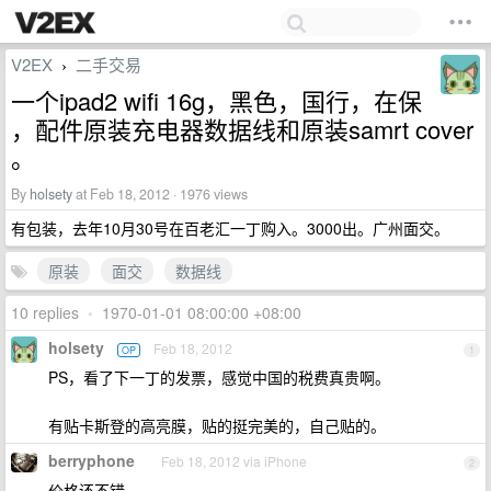
V2EX
二手交易
›
一个ipad2 wifi 16g，黑色，国行，在保
，配件原装充电器数据线和原装samrt cover
。
By
holsety
at Feb 18, 2012 · 1976 views
有包装，去年10月30号在百老汇一丁购入。3000出。广州面交。
原装
面交
数据线
10 replies
•
1970-01-01 08:00:00 +08:00
holsety
Feb 18, 2012
OP
1
PS，看了下一丁的发票，感觉中国的税费真贵啊。
有贴卡斯登的高亮膜，贴的挺完美的，自己贴的。
berryphone
Feb 18, 2012 via iPhone
2
价格还不错