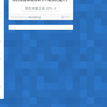
现在充值立返 20% 🎉
2
Promoted by
nicoljiang
PRO
3
4
5