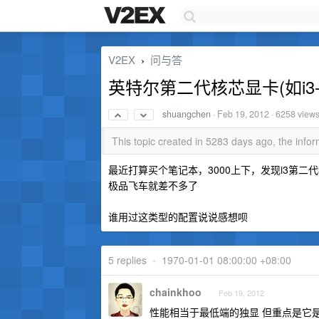
V2EX
问与答
›
英特尔第二代核芯显卡(如i3-2
shuangchen
·
Feb 19, 2012
· 6258 view
This topic created in 5283 days ago, the inf
最近打算买个笔记本，3000上下，发现i3第
极品飞车就差不多了
谁用过这类型的配置说说感想呗
5 replies
•
1970-01-01 08:00:00 +08:00
chainkhoo
Feb 19, 2012
性能相当于最低端的独显 但重点是它是