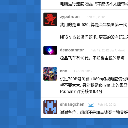
电脑运行速度 极品飞车应该不太能带
zypatroon
Feb 19, 2012
我用的是 i5-520, 算是当年集显第一
NFS 9 应该没问题吧. 更高的没有玩
demostrator
Feb 19, 2012 via Android
极品飞车有16代，不知楼主说的是哪一
cnx
Feb 19, 2012
试过720P没问题,1080p的视频应
望不要太大. 另外我是sb i7m 上的集显
PS: win7 评分核显6.4分
shuangchen
Feb 19, 2012
OP
谢谢各位，想想还是加点钱买个独显好