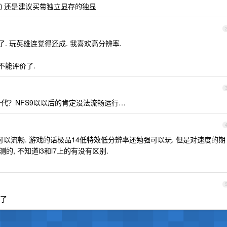
动 还是建议买带独立显存的独显
代了. 玩英雄连觉得还成. 我喜欢高分辨率.
过不能评价了.
代？NFS9以以后的肯定没法流畅运行…
该也可以流畅. 游戏的话极品14低特效低分辨率还勉强可以玩. 但是对速度的期
测的, 不知道i3和i7上的有没有区别.
了