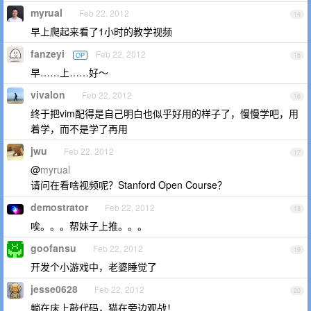
myrual
Feb 22, 2012
14
早上爬起来看了1小时的教学视频
fanzeyi
Feb 22, 2012
OP
15
早……上……好～
vivalon
Feb 22, 2012
16
终于把vim配得是自己明白也似乎好用的样子了，慢慢学吧，用
着学，而不是学了再用
jwu
Feb 22, 2012
17
@
myrual
请问在看啥视频呢？Stanford Open Course？
demostrator
Feb 22, 2012
18
唉。。。帮妹子上推。。。
goofansu
Feb 22, 2012
19
开发个小游戏中，老婆睡觉了
jesse0628
Feb 22, 2012
20
躺在床上敲代码，猫在旁边观战！