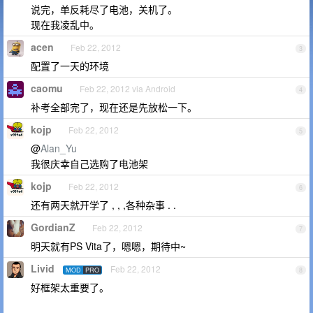
说完，单反耗尽了电池，关机了。
现在我凌乱中。
acen
Feb 22, 2012
3
配置了一天的环境
caomu
Feb 22, 2012 via Android
4
补考全部完了，现在还是先放松一下。
kojp
Feb 22, 2012
5
@
Alan_Yu
我很庆幸自己选购了电池架
kojp
Feb 22, 2012
6
还有两天就开学了 , , ,各种杂事 . .
GordianZ
Feb 22, 2012
7
明天就有PS Vita了，嗯嗯，期待中~
Livid
Feb 22, 2012
MOD
PRO
8
好框架太重要了。