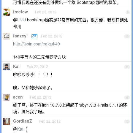
可惜我现在还没有能够做出一个象 Bootstrap 那样的框架。
freefcw
Feb 22, 2012
9
@
Livid
bootstrap确实是非常有用的东西，很方便，我现在到处
都用
fanzeyi
Feb 22, 2012
OP
10
http://jsbin.com/egiqul/49
140字节内的二元俄罗斯方块
Kai
Feb 22, 2012
11
吵吵吵吵吵！！！！！
唉，又和她吵起来了。
acen
Feb 22, 2012
12
终于啊，终于在lion 10.7.3上架起了ruby1.9.3＋rails 3.1.1的环
境，搞死我了呀。
GordianZ
Feb 22, 2012
13
@
Kai
:(