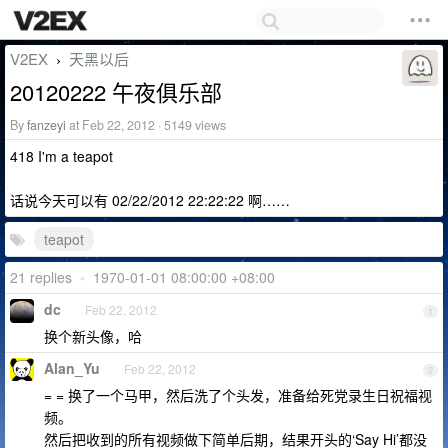
V2EX
天黑以后
›
20120222 午夜俱乐部
By
fanzeyi
at Feb 22, 2012 · 5149 views
418 I'm a teapot
话说今天可以有 02/22/2012 22:22:22 啊……
teapot
21 replies
•
1970-01-01 08:00:00 +08:00
dc
Feb 22, 2012
1
换个新头像，哈
Alan_Yu
Feb 22, 2012
2
= = 换了一个马甲，然后洗了个头发，准备给死党录生日祝福视
频。
然后把收到的所有视频做下简单后期，结果开头的‘Say Hi’都没